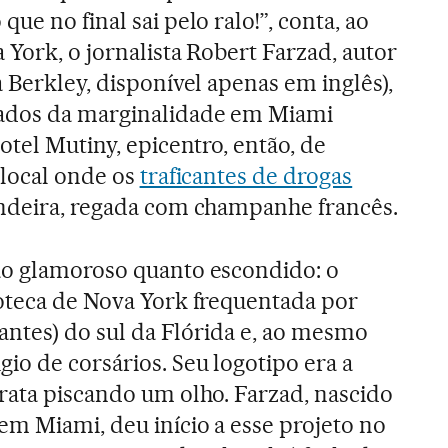
ue no final sai pelo ralo!”, conta, ao
 York, o jornalista Robert Farzad, autor
 Berkley, disponível apenas em inglês),
rados da marginalidade em Miami
otel Mutiny, epicentro, então, de
 local onde os
traficantes de drogas
andeira, regada com champanhe francês.
ão glamoroso quanto escondido: o
coteca de Nova York frequentada por
icantes) do sul da Flórida e, ao mesmo
io de corsários. Seu logotipo era a
rata piscando um olho. Farzad, nascido
em Miami, deu início a esse projeto no