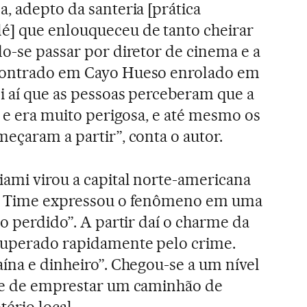
, adepto da santeria [prática
] que enlouqueceu de tanto cheirar
do-se passar por diretor de cinema e a
ncontrado em Cayo Hueso enrolado em
i aí que as pessoas perceberam que a
a e era muito perigosa, e até mesmo os
eçaram a partir”, conta o autor.
iami virou a capital norte-americana
ta Time expressou o fenômeno em uma
so perdido”. A partir daí o charme da
 superado rapidamente pelo crime.
aína e dinheiro”. Chegou-se a um nível
eve de emprestar um caminhão de
tério local.