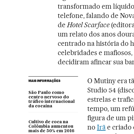
transformado em líquido q
telefone, falando de Nova
de
Hotel Scarface
(editora
um relato dos anos dou
centrado na história do h
celebridades e mafiosos,
decidiram afincar sua b
O Mutiny era t
MAIS INFORMAÇÕES
Studio 54 (dis
São Paulo como
centro nervoso do
estrelas e traf
tráfico internacional
da cocaína
tempo, um refúg
figura de um pi
Cultivo de coca na
no
Irã
e criado 
Colômbia aumentou
mais de 50% em 2016