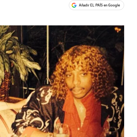
Añadir EL PAÍS en Google
ales