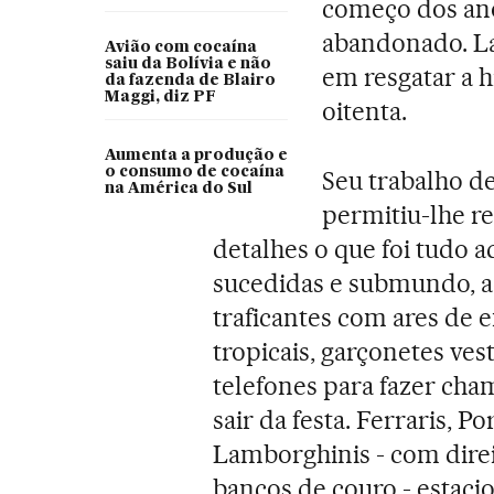
começo dos ano
abandonado. La
Avião com cocaína
saiu da Bolívia e não
em resgatar a h
da fazenda de Blairo
Maggi, diz PF
oitenta.
Aumenta a produção e
o consumo de cocaína
Seu trabalho d
na América do Sul
permitiu-lhe r
detalhes o que foi tudo 
sucedidas e submundo, a
traficantes com ares de 
tropicais, garçonetes ve
telefones para fazer ch
sair da festa. Ferraris, P
Lamborghinis - com dire
bancos de couro - estaci