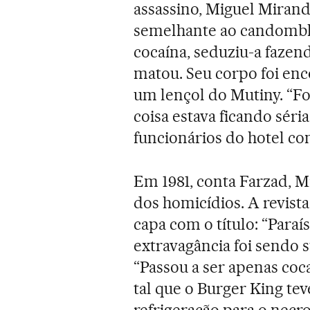
assassino, Miguel Miranda
semelhante ao candomblé
cocaína, seduziu-a fazen
matou. Seu corpo foi e
um lençol do Mutiny. “Fo
coisa estava ficando séri
funcionários do hotel com
Em 1981, conta Farzad, M
dos homicídios. A revis
capa com o título: “Paraí
extravagância foi sendo
“Passou a ser apenas coc
tal que o Burger King t
refrigeração para o necro