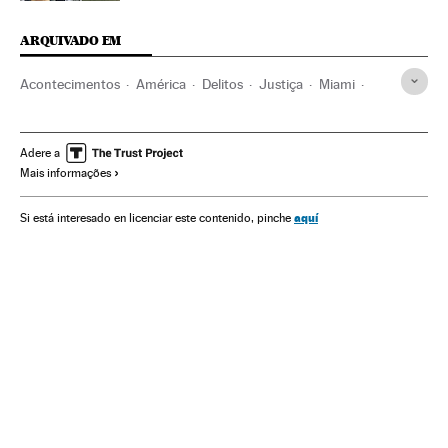
ARQUIVADO EM
Acontecimentos
América
Delitos
Justiça
Miami
Flórida
Controle armas
Estados Unidos
Assassinatos múltiplos
América do Norte
Armamento
Adere a
Mais informações
Assassinatos
Defesa
aquí
Si está interesado en licenciar este contenido, pinche