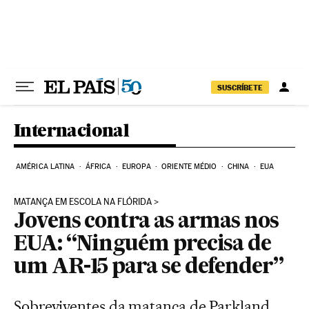
Pular para o conteúdo
SUSCRÍBETE
Internacional
AMÉRICA LATINA
ÁFRICA
EUROPA
ORIENTE MÉDIO
CHINA
EUA
MATANÇA EM ESCOLA NA FLÓRIDA
Jovens contra as armas nos
EUA: “Ninguém precisa de
um AR-15 para se defender”
Sobreviventes da matança de Parkland