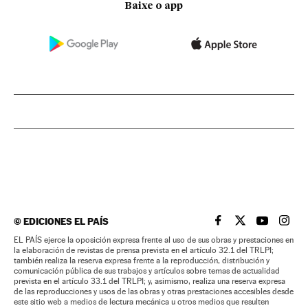
Baixe o app
©
EDICIONES EL PAÍS
EL PAÍS BRASIL EN
EL PAÍS BRASI
EL PAÍS B
EL PA
EL PAÍS ejerce la oposición expresa frente al uso de sus obras y prestaciones en
la elaboración de revistas de prensa prevista en el artículo 32.1 del TRLPI;
también realiza la reserva expresa frente a la reproducción, distribución y
comunicación pública de sus trabajos y artículos sobre temas de actualidad
prevista en el artículo 33.1 del TRLPI; y, asimismo, realiza una reserva expresa
de las reproducciones y usos de las obras y otras prestaciones accesibles desde
este sitio web a medios de lectura mecánica u otros medios que resulten