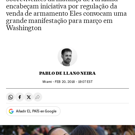
encabeçam iniciativa por regulação da
venda de armamento Eles convocam uma
grande manifestação para março em
Washington
PABLO DE LLANO NEIRA
Miami -
FEB
20, 2018 - 19:07
EST
Compartir en Whatsapp
Compartir en Facebook
Compartir en Twitter
Desplegar Redes Sociales
Añadir EL PAÍS en Google