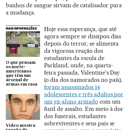
banhos de sangue sirvam de catalisador para
a mudança.
Hoje essa esperança, que até
MAIS INFORMAÇÕES
agora sempre se dissipou dias
depois do terror, se alimenta
da vigorosa reação dos
estudantes da escola de
O que pensam
Parkland, onde, na quarta-
os norte-
feira passada, Valentine's Day
americanos
que têm um
(o dia dos namorados no país),
arsenal de
armas em casa
foram assassinados 14
adolescentes e três adultos por
um ex-aluno armado
com um
fuzil de assalto. Em meio à dor
dos funerais, estudantes
sobreviventes e seus pais se
Vídeo mostra
reação de