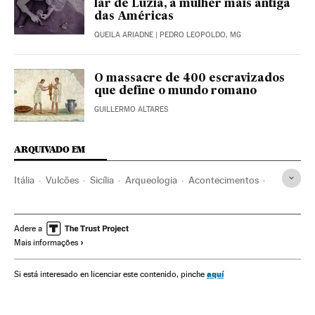
lar de Luzia, a mulher mais antiga
das Américas
QUEILA ARIADNE
| PEDRO LEOPOLDO, MG
O massacre de 400 escravizados
que define o mundo romano
GUILLERMO ALTARES
ARQUIVADO EM
Itália
Vulcões
Sicília
Arqueologia
Acontecimentos
Europa
Arqueologia submarina
História
Cultura
Acidentes
Adere a
Mais informações
aquí
Si está interesado en licenciar este contenido, pinche