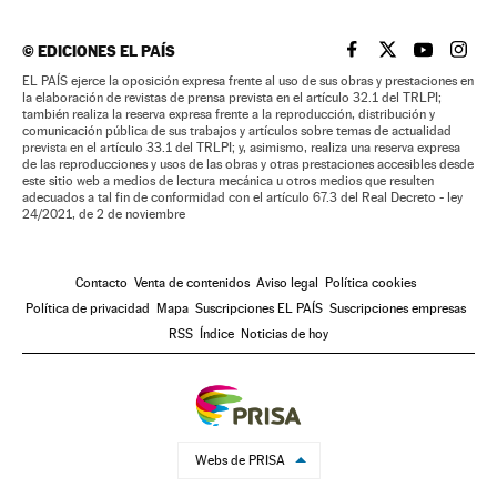
©
EDICIONES EL PAÍS
EL PAÍS BRASIL EN
EL PAÍS BRASI
EL PAÍS B
EL PA
EL PAÍS ejerce la oposición expresa frente al uso de sus obras y prestaciones en
la elaboración de revistas de prensa prevista en el artículo 32.1 del TRLPI;
también realiza la reserva expresa frente a la reproducción, distribución y
comunicación pública de sus trabajos y artículos sobre temas de actualidad
prevista en el artículo 33.1 del TRLPI; y, asimismo, realiza una reserva expresa
de las reproducciones y usos de las obras y otras prestaciones accesibles desde
este sitio web a medios de lectura mecánica u otros medios que resulten
adecuados a tal fin de conformidad con el artículo 67.3 del Real Decreto - ley
24/2021, de 2 de noviembre
Contacto
Venta de contenidos
Aviso legal
Política cookies
Política de privacidad
Mapa
Suscripciones EL PAÍS
Suscripciones empresas
RSS
Índice
Noticias de hoy
Webs de PRISA