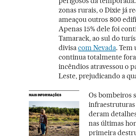
perigosos da temporada
zonas rurais, o Dixie já 
ameaçou outros 800 edifí
Apenas 15% dele foi cont
Tamarack, ao sul do turí
divisa
com Nevada
. Tem 
continua totalmente fora
incêndios atravessou o pa
Leste, prejudicando a qua
Os bombeiros s
MAIS INFORMAÇÕES
infraestruturas
deram detalhes
nas últimas ho
primeira destru