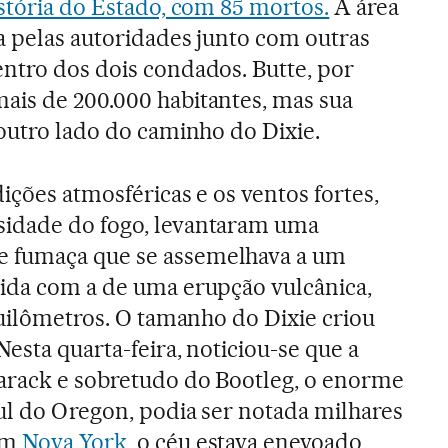
istória do Estado, com 85 mortos.
A área
da pelas autoridades junto com outras
entro dos dois condados. Butte, por
ais de 200.000 habitantes, mas sua
 outro lado do caminho do Dixie.
ições atmosféricas e os ventos fortes,
idade do fogo, levantaram uma
 fumaça que se assemelhava a um
cida com a de uma erupção vulcânica,
quilômetros. O tamanho do Dixie criou
esta quarta-feira, noticiou-se que a
arack e sobretudo do Bootleg, o enorme
sul do Oregon, podia ser notada milhares
 Em
Nova York
, o céu estava enevoado