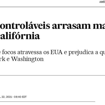
AMÉ
controláveis arrasam ma
alifórnia
focos atravessa os EUA e prejudica a q
rk e Washington
L
22, 2021 - 08:40
EDT