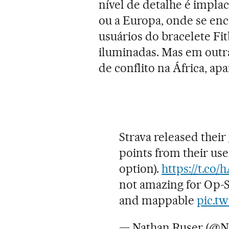
nível de detalhe é impla
ou a Europa, onde se enc
usuários do bracelete Fit
iluminadas. Mas em outra
de conflito na África, 
Strava released their
points from their user
option).
https://t.co/
not amazing for Op-Se
and mappable
pic.t
— Nathan Ruser (@