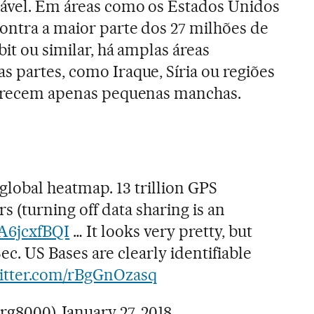
cável. Em áreas como os Estados Unidos
ontra a maior parte dos 27 milhões de
bit ou similar, há amplas áreas
s partes, como Iraque, Síria ou regiões
aparecem apenas pequenas manchas.
 global heatmap. 13 trillion GPS
s (turning off data sharing is an
hA6jcxfBQI
… It looks very pretty, but
c. US Bases are clearly identifiable
witter.com/rBgGnOzasq
Nrg8000)
January 27, 2018