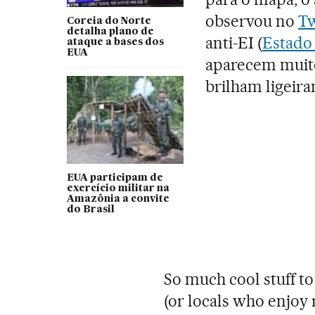
observou no
Tw
Coreia do Norte
detalha plano de
anti-EI (
Estado
ataque a bases dos
EUA
aparecem muito
brilham ligeir
EUA participam de
exercício militar na
Amazônia a convite
do Brasil
So much cool stuff t
(or locals who enjoy 