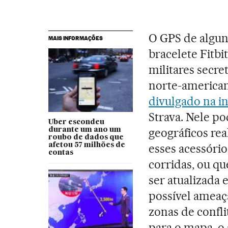
O GPS de algun
MAIS INFORMAÇÕES
bracelete Fitbi
militares secre
norte-america
divulgado na i
Strava. Nele p
Uber escondeu
geográficos rea
durante um ano um
roubo de dados que
afetou 57 milhões de
esses acessóri
contas
corridas, ou qu
ser atualizada
possível ameaç
zonas de confl
para o mapa, o 