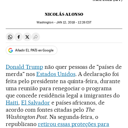
NICOLÁS ALONSO
Washington -
JAN
12, 2018 - 12:26
EST
Compartir en Whatsapp
Compartir en Facebook
Compartir en Twitter
Desplegar Redes Sociales
Añadir EL PAÍS en Google
Donald Trump
não quer pessoas de "países de
merda" nos
Estados Unidos
. A declaração foi
feita pelo presidente na quinta-feira, durante
uma reunião para renegociar o programa
que concede residência legal a imigrantes do
Haiti
,
El Salvador
e países africanos, de
acordo com fontes citadas pelo
The
Washington Post
. Na segunda-feira, o
republicano
retirou essas proteções para