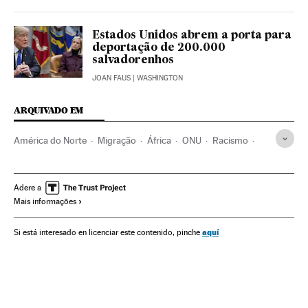
Estados Unidos abrem a porta para
deportação de 200.000
salvadorenhos
JOAN FAUS
| WASHINGTON
ARQUIVADO EM
América do Norte
Migração
África
ONU
Racismo
Demografia
Governo
América Latina
América
Administração Estado
Donald Trump
Adere a
Mais informações
Organizações internacionais
Casa Branca
Haiti
El Salvador
Caribe
Imigrantes
América Central
aquí
Si está interesado en licenciar este contenido, pinche
Estados Unidos
Imigração
Administração pública
Política
Relações exteriores
Sociedade
Universo Trump
Blogs