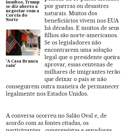
insultos, Trump
por guerras ou desastres
se diz aberto a
negociar com a
naturais. Muitos dos
Coreia do
beneficiários vivem nos EUA
Norte
há décadas. E muitos de seus
filhos são norte-americanos.
Se os legisladores não
encontrarem uma solução
legal que o presidente queira
'A Casa Branca
aprovar, essas centenas de
caiu'
milhares de imigrantes terão
que deixar o país se não
conseguirem outra maneira de permanecer
legalmente nos Estados Unidos.
A conversa ocorreu no Salão Oval e, de
acordo com as fontes citadas, os
participantes
congressistas e senadores
–
–