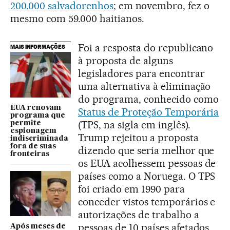
200.000 salvadorenhos
; em novembro, fez o
mesmo com 59.000 haitianos.
Foi a resposta do republicano
MAIS INFORMAÇÕES
à proposta de alguns
legisladores para encontrar
uma alternativa à eliminação
do programa, conhecido como
EUA renovam
Status de Proteção Temporária
programa que
(TPS, na sigla em inglês).
permite
espionagem
Trump rejeitou a proposta
indiscriminada
fora de suas
dizendo que seria melhor que
fronteiras
os EUA acolhessem pessoas de
países como a Noruega. O TPS
foi criado em 1990 para
conceder vistos temporários e
autorizações de trabalho a
pessoas de 10 países afetados
Após meses de