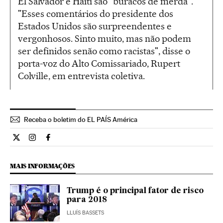
El Salvador e Haiti são "buracos de merda".
"Esses comentários do presidente dos
Estados Unidos são surpreendentes e
vergonhosos. Sinto muito, mas não podem
ser definidos senão como racistas", disse o
porta-voz do Alto Comissariado, Rupert
Colville, em entrevista coletiva.
Receba o boletim do EL PAÍS América
Internacional El País Brasil en Twitter
Internacional El País Brasil en Instagram
Internacional El País Brasil en Facebook
MAIS INFORMAÇÕES
Trump é o principal fator de risco
para 2018
LLUÍS BASSETS