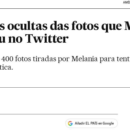
AMÉ
 ocultas das fotos que 
u no Twitter
400 fotos tiradas por Melania para tent
ica.
Añadir EL PAÍS en Google
ales