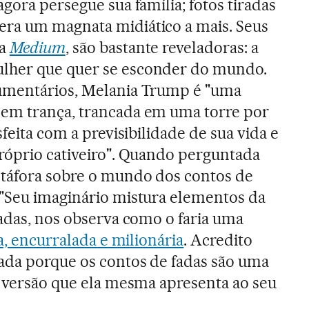
gora persegue sua família; fotos tiradas
ra um magnata midiático a mais. Seus
na
Medium
, são bastante reveladoras: a
lher que quer se esconder do mundo.
umentários, Melania Trump é "uma
em trança, trancada em uma torre por
sfeita com a previsibilidade de sua vida e
róprio cativeiro". Quando perguntada
etáfora sobre o mundo dos contos de
 "Seu imaginário mistura elementos da
fadas, nos observa como o faria uma
ca, encurralada e milionária
. Acredito
ada porque os contos de fadas são uma
a versão que ela mesma apresenta ao seu