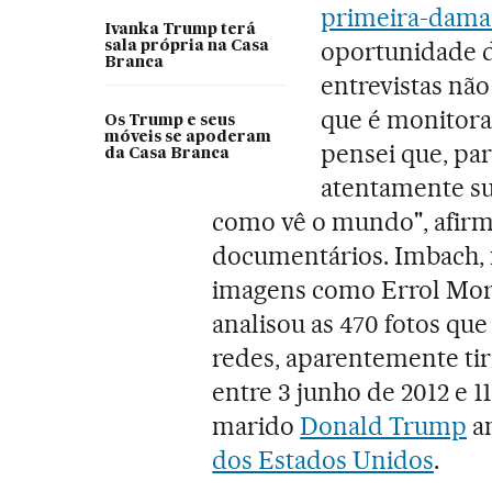
primeira-dama 
Ivanka Trump terá
oportunidade d
sala própria na Casa
Branca
entrevistas nã
que é monitora
Os Trump e seus
móveis se apoderam
pensei que, pa
da Casa Branca
atentamente su
como vê o mundo", afirm
documentários. Imbach, n
imagens como Errol Morr
analisou as 470 fotos q
redes, aparentemente tira
entre 3 junho de 2012 e 1
marido
Donald Trump
an
dos Estados Unidos
.