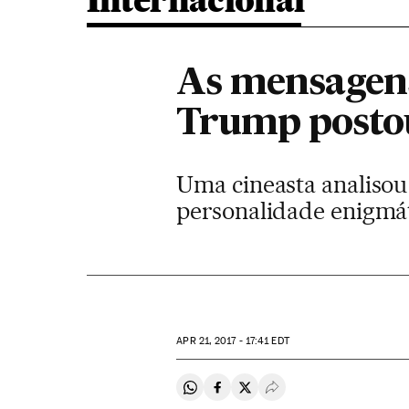
Internacional
As mensagens
Trump posto
Uma cineasta analisou 
personalidade enigmát
APR
21, 2017 - 17:41
EDT
Compartir en Whatsapp
Compartir en Facebook
Compartir en Twitter
Desplegar Redes Soci