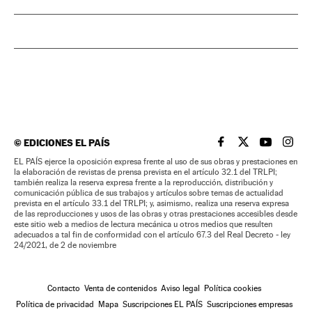
©
EDICIONES EL PAÍS
EL PAÍS BRASIL EN
EL PAÍS BRASI
EL PAÍS B
EL PA
EL PAÍS ejerce la oposición expresa frente al uso de sus obras y prestaciones en
la elaboración de revistas de prensa prevista en el artículo 32.1 del TRLPI;
también realiza la reserva expresa frente a la reproducción, distribución y
comunicación pública de sus trabajos y artículos sobre temas de actualidad
prevista en el artículo 33.1 del TRLPI; y, asimismo, realiza una reserva expresa
de las reproducciones y usos de las obras y otras prestaciones accesibles desde
este sitio web a medios de lectura mecánica u otros medios que resulten
adecuados a tal fin de conformidad con el artículo 67.3 del Real Decreto - ley
24/2021, de 2 de noviembre
Contacto
Venta de contenidos
Aviso legal
Política cookies
Política de privacidad
Mapa
Suscripciones EL PAÍS
Suscripciones empresas