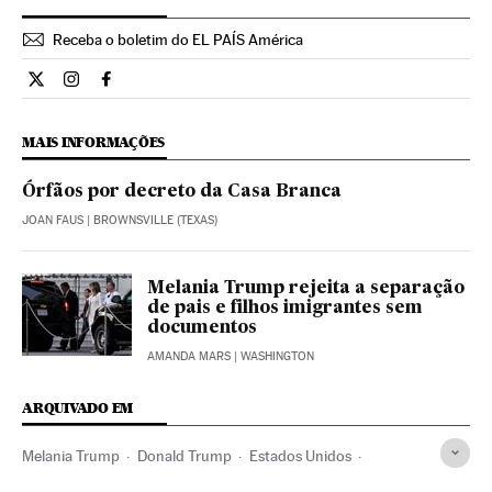
Receba o boletim do EL PAÍS América
Internacional El País Brasil en Twitter
Internacional El País Brasil en Instagram
Internacional El País Brasil en Facebook
MAIS INFORMAÇÕES
Órfãos por decreto da Casa Branca
JOAN FAUS
| BROWNSVILLE (TEXAS)
Melania Trump rejeita a separação
de pais e filhos imigrantes sem
documentos
AMANDA MARS
| WASHINGTON
ARQUIVADO EM
Melania Trump
Donald Trump
Estados Unidos
América do Norte
América
Política