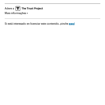
Crise famílias migrantes América Central
Adere a
Mais informações
Imigrantes latinoamericanos
Crise migratória
Crise humanitária
Problemas demográficos
Catástrofes
aquí
Si está interesado en licenciar este contenido, pinche
Imigrantes
Imigração
Migrantes
Migração
Desastres
Demografia
Acontecimentos
Sociedade