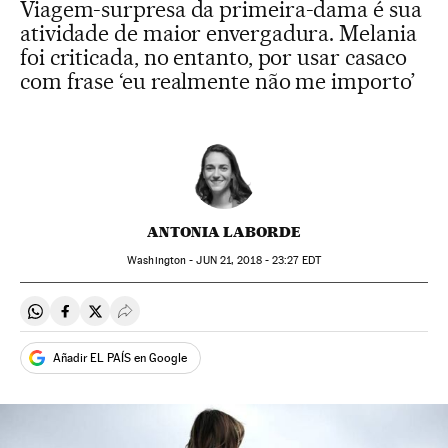
Viagem-surpresa da primeira-dama é sua
atividade de maior envergadura. Melania
foi criticada, no entanto, por usar casaco
com frase ‘eu realmente não me importo’
ANTONIA LABORDE
Washington -
JUN
21, 2018 - 23:27
EDT
Compartir en Whatsapp
Compartir en Facebook
Compartir en Twitter
Desplegar Redes Sociales
Añadir EL PAÍS en Google