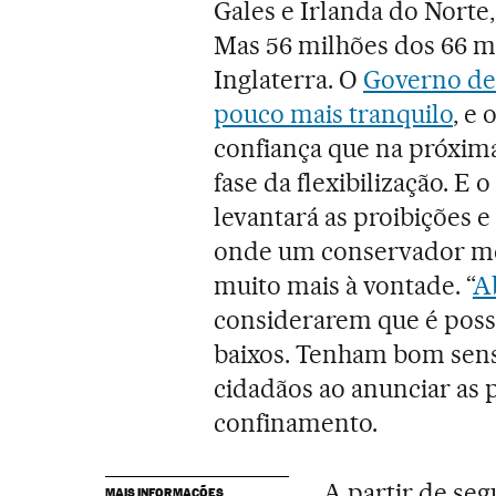
Gales e Irlanda do Norte,
Mas 56 milhões dos 66 mi
Inglaterra. O
Governo de
pouco mais tranquilo
, e
confiança que na próxima
fase da flexibilização. E
levantará as proibições 
onde um conservador mei
muito mais à vontade. “
A
considerarem que é possí
baixos. Tenham bom sens
cidadãos ao anunciar as
confinamento.
A partir de seg
MAIS INFORMAÇÕES