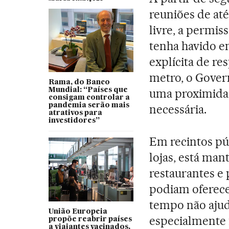
reuniões de até
livre, a permis
tenha havido e
explícita de re
metro, o Gover
Rama, do Banco
uma proximida
Mundial: “Países que
consigam controlar a
pandemia serão mais
necessária.
atrativos para
investidores”
Em recintos pú
lojas, está man
restaurantes e
podiam oferecer
tempo não aju
União Europeia
especialmente 
propõe reabrir países
a viajantes vacinados,