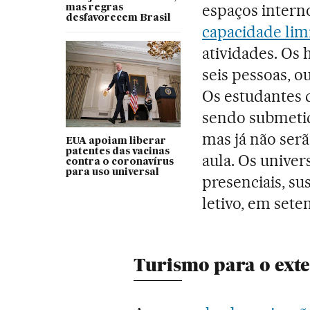
espaços intern
mas regras
desfavorecem Brasil
capacidade lim
atividades. Os 
seis pessoas, o
Os estudantes 
sendo submeti
mas já não serã
EUA apoiam liberar
patentes das vacinas
aula. Os univer
contra o coronavírus
para uso universal
presenciais, su
letivo, em sete
Turismo para o exte