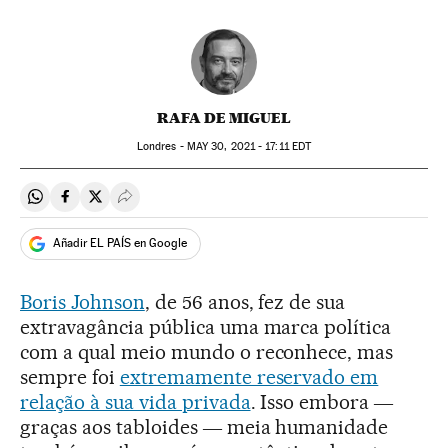
RAFA DE MIGUEL
Londres -
MAY
30, 2021 - 17:11
EDT
Compartir en Whatsapp
Compartir en Facebook
Compartir en Twitter
Desplegar Redes Sociales
Añadir EL PAÍS en Google
Boris Johnson
, de 56 anos, fez de sua
extravagância pública uma marca política
com a qual meio mundo o reconhece, mas
sempre foi
extremamente reservado em
relação à sua vida privada
. Isso embora ―
graças aos tabloides ― meia humanidade