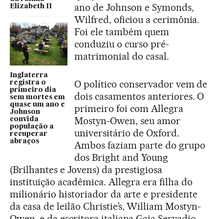
ano de Johnson e Symonds,
Elizabeth II
Wilfred, oficiou a cerimônia.
Foi ele também quem
conduziu o curso pré-
matrimonial do casal.
Inglaterra
O político conservador vem de
registra o
primeiro dia
dois casamentos anteriores. O
sem mortes em
quase um ano e
primeiro foi com Allegra
Johnson
Mostyn-Owen, seu amor
convida
população a
universitário de Oxford.
recuperar
abraços
Ambos faziam parte do grupo
dos Bright and Young
(Brilhantes e Jovens) da prestigiosa
instituição acadêmica. Allegra era filha do
milionário historiador da arte e presidente
da casa de leilão Christie’s,
William Mostyn-
Owen
,
e da escritora italiana Gaia Servadio.