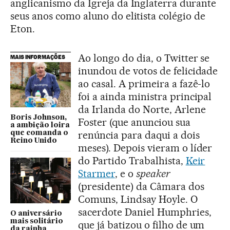
anglicanismo da Igreja da Inglaterra durante
seus anos como aluno do elitista colégio de
Eton.
Ao longo do dia, o Twitter se
MAIS INFORMAÇÕES
inundou de votos de felicidade
ao casal. A primeira a fazê-lo
foi a ainda ministra principal
da Irlanda do Norte, Arlene
Boris Johnson,
Foster (que anunciou sua
a ambição loira
renúncia para daqui a dois
que comanda o
Reino Unido
meses). Depois vieram o líder
do Partido Trabalhista,
Keir
Starmer
, e o
speaker
(presidente) da Câmara dos
Comuns, Lindsay Hoyle. O
sacerdote Daniel Humphries,
O aniversário
mais solitário
que já batizou o filho de um
da rainha