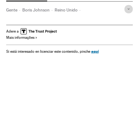
Gente
Boris Johnson
Reino Unido
Partido Conservador
Keir Starmer
Pareja
Matrimonio
Europa
Twitter
Redes sociales
Pandemia
Adere a
Mais informações
aquí
Si está interesado en licenciar este contenido, pinche