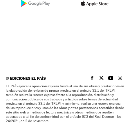
©
EDICIONES EL PAÍS
EL PAÍS BRASIL EN
EL PAÍS BRASI
EL PAÍS B
EL PA
EL PAÍS ejerce la oposición expresa frente al uso de sus obras y prestaciones en
la elaboración de revistas de prensa prevista en el artículo 32.1 del TRLPI;
también realiza la reserva expresa frente a la reproducción, distribución y
comunicación pública de sus trabajos y artículos sobre temas de actualidad
prevista en el artículo 33.1 del TRLPI; y, asimismo, realiza una reserva expresa
de las reproducciones y usos de las obras y otras prestaciones accesibles desde
este sitio web a medios de lectura mecánica u otros medios que resulten
adecuados a tal fin de conformidad con el artículo 67.3 del Real Decreto - ley
24/2021, de 2 de noviembre