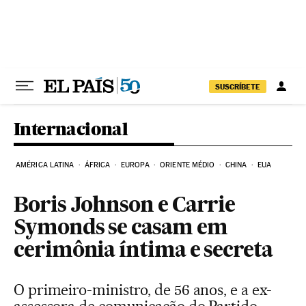
Pular para o conteúdo
SUSCRÍBETE
Internacional
AMÉRICA LATINA
ÁFRICA
EUROPA
ORIENTE MÉDIO
CHINA
EUA
Boris Johnson e Carrie
Symonds se casam em
cerimônia íntima e secreta
O primeiro-ministro, de 56 anos, e a ex-