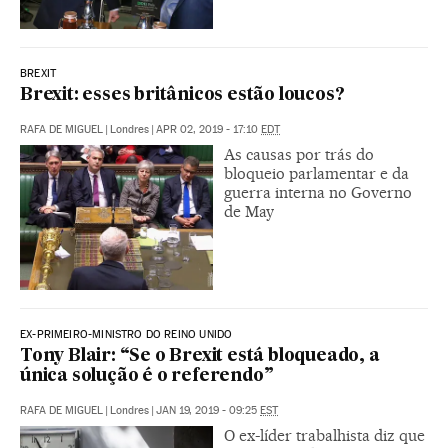
BREXIT
Brexit: esses britânicos estão loucos?
RAFA DE MIGUEL
|
Londres
|
APR 02, 2019 - 17:10
EDT
As causas por trás do
bloqueio parlamentar e da
guerra interna no Governo
de May
EX-PRIMEIRO-MINISTRO DO REINO UNIDO
Tony Blair: “Se o Brexit está bloqueado, a
única solução é o referendo”
RAFA DE MIGUEL
|
Londres
|
JAN 19, 2019 - 09:25
EST
O ex-líder trabalhista diz que