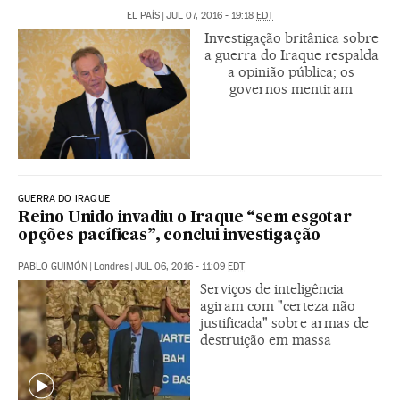
EL PAÍS
|
JUL 07, 2016 - 19:18
EDT
Investigação britânica sobre
a guerra do Iraque respalda
a opinião pública; os
governos mentiram
GUERRA DO IRAQUE
Reino Unido invadiu o Iraque “sem esgotar
opções pacíficas”, conclui investigação
PABLO GUIMÓN
|
Londres
|
JUL 06, 2016 - 11:09
EDT
Serviços de inteligência
agiram com "certeza não
justificada" sobre armas de
destruição em massa