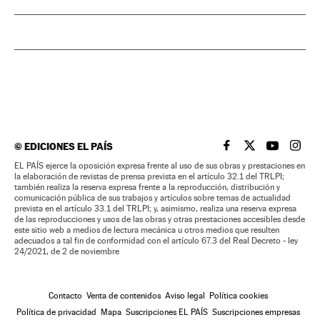
©
EDICIONES EL PAÍS
EL PAÍS BRASIL EN
EL PAÍS BRASI
EL PAÍS B
EL PA
EL PAÍS ejerce la oposición expresa frente al uso de sus obras y prestaciones en
la elaboración de revistas de prensa prevista en el artículo 32.1 del TRLPI;
también realiza la reserva expresa frente a la reproducción, distribución y
comunicación pública de sus trabajos y artículos sobre temas de actualidad
prevista en el artículo 33.1 del TRLPI; y, asimismo, realiza una reserva expresa
de las reproducciones y usos de las obras y otras prestaciones accesibles desde
este sitio web a medios de lectura mecánica u otros medios que resulten
adecuados a tal fin de conformidad con el artículo 67.3 del Real Decreto - ley
24/2021, de 2 de noviembre
Contacto
Venta de contenidos
Aviso legal
Política cookies
Política de privacidad
Mapa
Suscripciones EL PAÍS
Suscripciones empresas