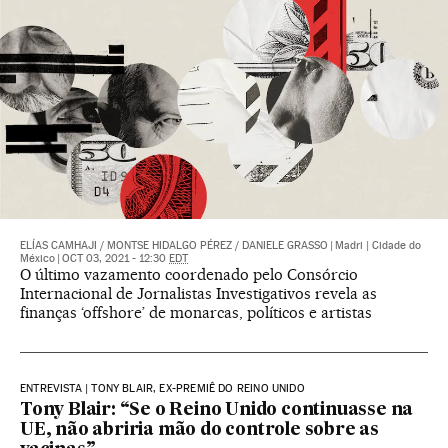
ELÍAS CAMHAJI
/
MONTSE HIDALGO PÉREZ
/
DANIELE GRASSO
|
Madri | Cidade do
México
|
OCT 03, 2021 - 12:30
EDT
O último vazamento coordenado pelo Consórcio
Internacional de Jornalistas Investigativos revela as
finanças ‘offshore’ de monarcas, políticos e artistas
ENTREVISTA | TONY BLAIR, EX-PREMIÊ DO REINO UNIDO
Tony Blair: “Se o Reino Unido continuasse na
UE, não abriria mão do controle sobre as