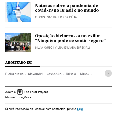
Notícias sobre a pandemia de
covid-19 no Brasil e no mundo
EL PAÍS
| SÃO PAULO / BRASÍLIA
Oposição bielorrussa no exílio:
“Ninguém pode se sentir seguro”
SILVIA AYUSO
| VILNA (ENVIADA ESPECIAL)
ARQUIVADO EM
Bielorrússia
Alexandr Lukashenko
Rússia
Minsk
Lituânia
Vilna
Oposição política
Repressão política
Direitos civis
Mobilizações civis
Direitos humanos
Adere a
Mais informações
Universidade
aquí
Si está interesado en licenciar este contenido, pinche