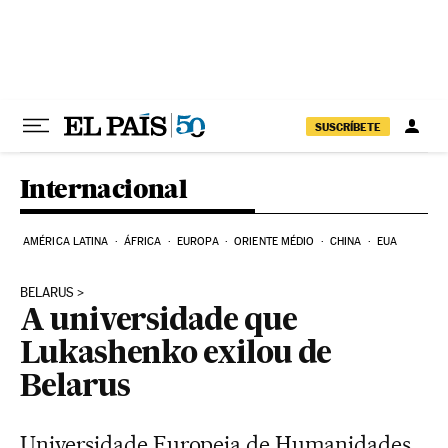
Pular para o conteúdo
SUSCRÍBETE
Internacional
AMÉRICA LATINA
ÁFRICA
EUROPA
ORIENTE MÉDIO
CHINA
EUA
BELARUS
A universidade que
Lukashenko exilou de
Belarus
Universidade Europeia de Humanidades,