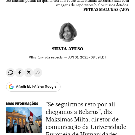
Jornalistas posam na quinta-feira na localidade lituana de Salcininkai com
imagens de repórteres bielorrussos detidos.
PETRAS MALUKAS (AFP)
SILVIA AYUSO
Vilna (Enviada especial) -
JUN
01, 2021 - 08:59
EDT
Compartir en Whatsapp
Compartir en Facebook
Compartir en Twitter
Desplegar Redes Sociales
Añadir EL PAÍS en Google
“Se seguirmos reto por ali,
MAIS INFORMAÇÕES
chegamos a Belarus”, diz
Maksimas Milta, diretor de
comunicação da Universidade
Europeia de Humanidades