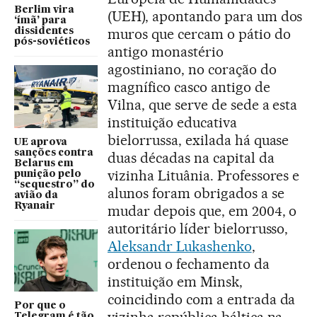
Berlim vira
(UEH), apontando para um dos
‘ímã’ para
muros que cercam o pátio do
dissidentes
pós-soviéticos
antigo monastério
agostiniano, no coração do
magnífico casco antigo de
Vilna, que serve de sede a esta
instituição educativa
bielorrussa, exilada há quase
UE aprova
sanções contra
duas décadas na capital da
Belarus em
vizinha Lituânia. Professores e
punição pelo
“sequestro” do
alunos foram obrigados a se
avião da
Ryanair
mudar depois que, em 2004, o
autoritário líder bielorrusso,
Aleksandr Lukashenko
,
ordenou o fechamento da
instituição em Minsk,
coincidindo com a entrada da
Por que o
vizinha república báltica na
Telegram é tão