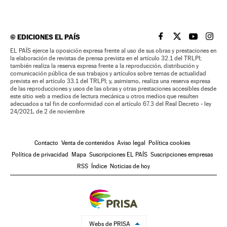
©
EDICIONES EL PAÍS
EL PAÍS BRASIL EN
EL PAÍS BRASI
EL PAÍS B
EL PA
EL PAÍS ejerce la oposición expresa frente al uso de sus obras y prestaciones en
la elaboración de revistas de prensa prevista en el artículo 32.1 del TRLPI;
también realiza la reserva expresa frente a la reproducción, distribución y
comunicación pública de sus trabajos y artículos sobre temas de actualidad
prevista en el artículo 33.1 del TRLPI; y, asimismo, realiza una reserva expresa
de las reproducciones y usos de las obras y otras prestaciones accesibles desde
este sitio web a medios de lectura mecánica u otros medios que resulten
adecuados a tal fin de conformidad con el artículo 67.3 del Real Decreto - ley
24/2021, de 2 de noviembre
Contacto
Venta de contenidos
Aviso legal
Política cookies
Política de privacidad
Mapa
Suscripciones EL PAÍS
Suscripciones empresas
RSS
Índice
Noticias de hoy
Webs de PRISA