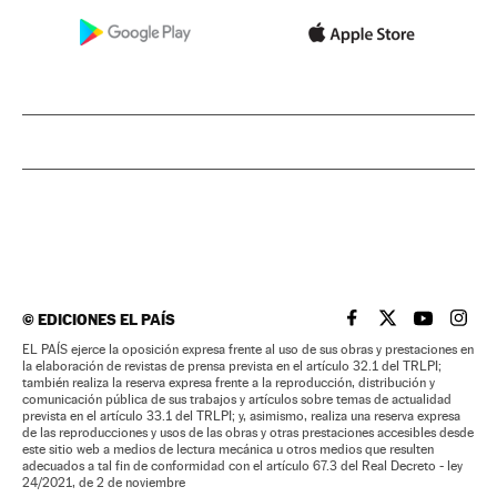
©
EDICIONES EL PAÍS
EL PAÍS BRASIL EN
EL PAÍS BRASI
EL PAÍS B
EL PA
EL PAÍS ejerce la oposición expresa frente al uso de sus obras y prestaciones en
la elaboración de revistas de prensa prevista en el artículo 32.1 del TRLPI;
también realiza la reserva expresa frente a la reproducción, distribución y
comunicación pública de sus trabajos y artículos sobre temas de actualidad
prevista en el artículo 33.1 del TRLPI; y, asimismo, realiza una reserva expresa
de las reproducciones y usos de las obras y otras prestaciones accesibles desde
este sitio web a medios de lectura mecánica u otros medios que resulten
adecuados a tal fin de conformidad con el artículo 67.3 del Real Decreto - ley
24/2021, de 2 de noviembre