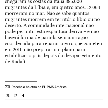
chegaram às costas da Itália 385.000
migrantes da Líbia e, em quatro anos, 12.064
morreram no mar. Não se sabe quantos
migrantes morrem em território líbio ou no
deserto. A comunidade internacional não
pode permitir esta espantosa deriva − e não
haverá forma de pará-la sem uma ação
coordenada para reparar o erro que cometeu
em 2011: não preparar um plano para
estabilizar o país depois do desaparecimento
de Kadafi.
Receba o boletim do EL PAÍS América
Opiniao El País Brasil en Twitter
Opiniao El País Brasil en Instagram
Opiniao El País Brasil en Facebook