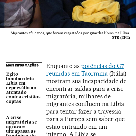
Migrantes africanos, que foram resgatados por guardas líbios, na Líbia.
STR (EFE)
Enquanto as
potências do G7
MAIS INFORMAÇÕES
reunidas em Taormina
(Itália)
Egito
bombardeia
mostram sua incapacidade de
Líbia em
encontrar saídas para a crise
represália ao
atentado
migratória, milhares de
contra cristãos
coptas
migrantes confluem na Líbia
para tentar fazer a travessia
para a Europa sem saber que
A crise
migratória se
estão entrando em um
agrava e
ultrapassa as
inferno. A Líbia se