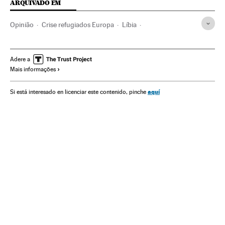
ARQUIVADO EM
Opinião
Crise refugiados Europa
Líbia
Crise migratória
Arábia Saudita
Refugiados
Política migração
Catástrofes
Fronteiras
Adere a
Mais informações
Oriente médio
Migração
Terrorismo
aquí
Si está interesado en licenciar este contenido, pinche