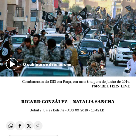
O califato se desmorona
Combatentes do ISIS em Raqa, em uma imagem de junho de 2014.
Foto:
REUTERS_LIVE
RICARD GONZÁLEZ
NATALIA SANCHA
Beirut / Tunis / Beirute -
AUG
09, 2016 - 15:42
EDT
Compartir en Whatsapp
Compartir en Facebook
Compartir en Twitter
Desplegar Redes Sociales