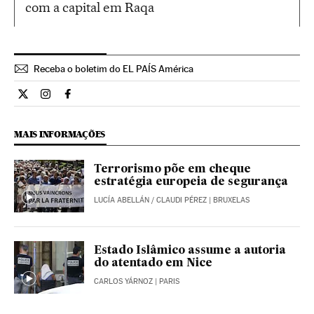
com a capital em Raqa
Receba o boletim do EL PAÍS América
Internacional El País Brasil en Twitter
Internacional El País Brasil en Instagram
Internacional El País Brasil en Facebook
MAIS INFORMAÇÕES
Terrorismo põe em cheque
estratégia europeia de segurança
LUCÍA ABELLÁN
/
CLAUDI PÉREZ
| BRUXELAS
Estado Islâmico assume a autoria
do atentado em Nice
CARLOS YÁRNOZ
| PARIS