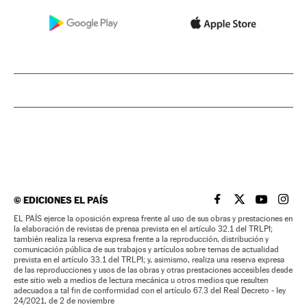
©
EDICIONES EL PAÍS
EL PAÍS BRASIL EN
EL PAÍS BRASI
EL PAÍS B
EL PA
EL PAÍS ejerce la oposición expresa frente al uso de sus obras y prestaciones en
la elaboración de revistas de prensa prevista en el artículo 32.1 del TRLPI;
también realiza la reserva expresa frente a la reproducción, distribución y
comunicación pública de sus trabajos y artículos sobre temas de actualidad
prevista en el artículo 33.1 del TRLPI; y, asimismo, realiza una reserva expresa
de las reproducciones y usos de las obras y otras prestaciones accesibles desde
este sitio web a medios de lectura mecánica u otros medios que resulten
adecuados a tal fin de conformidad con el artículo 67.3 del Real Decreto - ley
24/2021, de 2 de noviembre