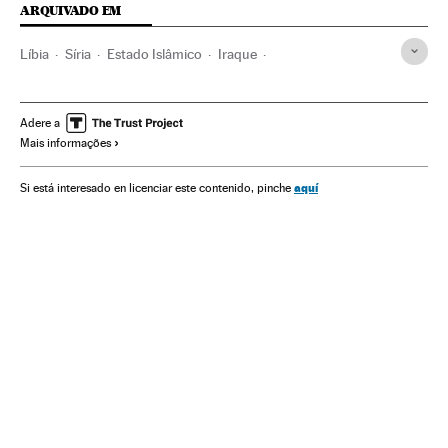
ARQUIVADO EM
Líbia
Síria
Estado Islâmico
Iraque
Conflito Sunitas e Xiitas
terrorismo islâmico
Magrebe
Islã
Jihadismo
África
Oriente médio
Adere a
Mais informações
Grupos terroristas
Ásia
Conflitos
aquí
Si está interesado en licenciar este contenido, pinche