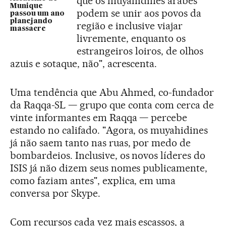
que os muyahidines árabes
Munique
podem se unir aos povos da
passou um ano
planejando
região e inclusive viajar
massacre
livremente, enquanto os
estrangeiros loiros, de olhos
azuis e sotaque, não", acrescenta.
Uma tendência que Abu Ahmed, co-fundador
da Raqqa-SL — grupo que conta com cerca de
vinte informantes em Raqqa — percebe
estando no califado. "Agora, os muyahidines
já não saem tanto nas ruas, por medo de
bombardeios. Inclusive, os novos líderes do
ISIS já não dizem seus nomes publicamente,
como faziam antes", explica, em uma
conversa por Skype.
Com recursos cada vez mais escassos, a