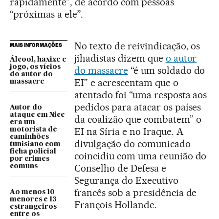
rapidamente”, de acordo com pessoas
“próximas a ele”.
No texto de reivindicação, os
MAIS INFORMAÇÕES
jihadistas dizem que
o autor
Álcool, haxixe e
jogo, os vícios
do massacre
“é um soldado do
do autor do
EI” e acrescentam que o
massacre
atentado foi “uma resposta aos
pedidos para atacar os países
Autor do
ataque em Nice
da coalizão que combatem” o
era um
EI na Síria e no Iraque. A
motorista de
caminhões
divulgação do comunicado
tunisiano com
ficha policial
coincidiu com uma reunião do
por crimes
Conselho de Defesa e
comuns
Segurança do Executivo
francês sob a presidência de
Ao menos 10
menores e 13
François Hollande.
estrangeiros
entre os