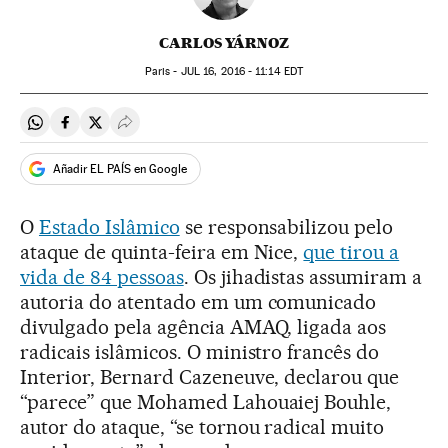
CARLOS YÁRNOZ
Paris -
JUL
16, 2016 - 11:14
EDT
Compartir en Whatsapp
Compartir en Facebook
Compartir en Twitter
Desplegar Redes Sociales
Añadir EL PAÍS en Google
O
Estado Islâmico
se responsabilizou pelo
ataque de quinta-feira em Nice,
que tirou a
vida de 84 pessoas
. Os jihadistas assumiram a
autoria do atentado em um comunicado
divulgado pela agência AMAQ, ligada aos
radicais islâmicos. O ministro francês do
Interior, Bernard Cazeneuve, declarou que
“parece” que Mohamed Lahouaiej Bouhle,
autor do ataque, “se tornou radical muito