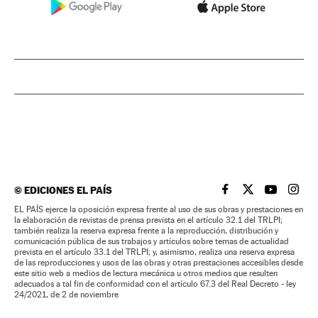
©
EDICIONES EL PAÍS
EL PAÍS BRASIL EN
EL PAÍS BRASI
EL PAÍS B
EL PA
EL PAÍS ejerce la oposición expresa frente al uso de sus obras y prestaciones en
la elaboración de revistas de prensa prevista en el artículo 32.1 del TRLPI;
también realiza la reserva expresa frente a la reproducción, distribución y
comunicación pública de sus trabajos y artículos sobre temas de actualidad
prevista en el artículo 33.1 del TRLPI; y, asimismo, realiza una reserva expresa
de las reproducciones y usos de las obras y otras prestaciones accesibles desde
este sitio web a medios de lectura mecánica u otros medios que resulten
adecuados a tal fin de conformidad con el artículo 67.3 del Real Decreto - ley
24/2021, de 2 de noviembre