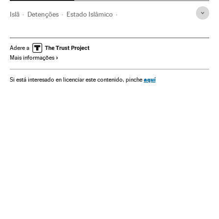
Islã
Detenções
Estado Islâmico
Conflito Sunitas e Xiitas
terrorismo islâmico
Jihadismo
Grupos terroristas
Processo judicial
Religião
Adere a
Mais informações
Conflitos
Justiça
Mohamed Lahouaiej Bouhlel
Atentado Nice 2016
Terroristas
Atentados mortais
aquí
Si está interesado en licenciar este contenido, pinche
Niza
França
Atentados terroristas
Europa Ocidental
Terrorismo
Europa