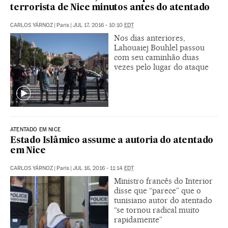
terrorista de Nice minutos antes do atentado
CARLOS YÁRNOZ
|
Paris
|
JUL 17, 2016 - 10:10
EDT
Nos dias anteriores,
Lahouaiej Bouhlel passou
com seu caminhão duas
vezes pelo lugar do ataque
ATENTADO EM NICE
Estado Islâmico assume a autoria do atentado
em Nice
CARLOS YÁRNOZ
|
Paris
|
JUL 16, 2016 - 11:14
EDT
Ministro francês do Interior
disse que “parece” que o
tunisiano autor do atentado
“se tornou radical muito
rapidamente”