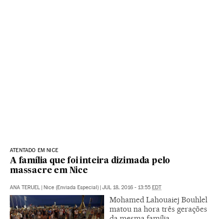
ATENTADO EM NICE
A família que foi inteira dizimada pelo
massacre em Nice
ANA TERUEL
|
Nice (Enviada Especial)
|
JUL 18, 2016 - 13:55
EDT
Mohamed Lahouaiej Bouhlel
matou na hora três gerações
da mesma família