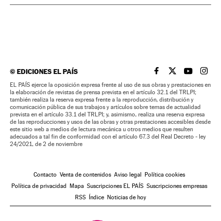
©
EDICIONES EL PAÍS
EL PAÍS BRASIL EN
EL PAÍS BRASI
EL PAÍS B
EL PA
EL PAÍS ejerce la oposición expresa frente al uso de sus obras y prestaciones en
la elaboración de revistas de prensa prevista en el artículo 32.1 del TRLPI;
también realiza la reserva expresa frente a la reproducción, distribución y
comunicación pública de sus trabajos y artículos sobre temas de actualidad
prevista en el artículo 33.1 del TRLPI; y, asimismo, realiza una reserva expresa
de las reproducciones y usos de las obras y otras prestaciones accesibles desde
este sitio web a medios de lectura mecánica u otros medios que resulten
adecuados a tal fin de conformidad con el artículo 67.3 del Real Decreto - ley
24/2021, de 2 de noviembre
Contacto
Venta de contenidos
Aviso legal
Política cookies
Política de privacidad
Mapa
Suscripciones EL PAÍS
Suscripciones empresas
RSS
Índice
Noticias de hoy