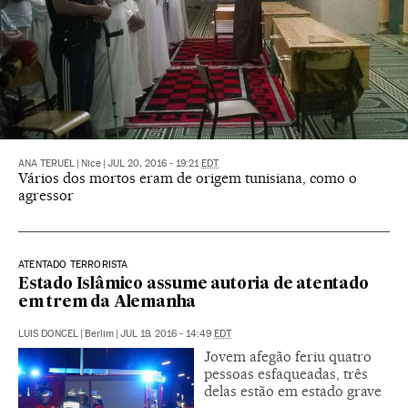
ANA TERUEL
|
Nice
|
JUL 20, 2016 - 19:21
EDT
Vários dos mortos eram de origem tunisiana, como o
agressor
ATENTADO TERRORISTA
Estado Islâmico assume autoria de atentado
em trem da Alemanha
LUIS DONCEL
|
Berlim
|
JUL 19, 2016 - 14:49
EDT
Jovem afegão feriu quatro
pessoas esfaqueadas, três
delas estão em estado grave