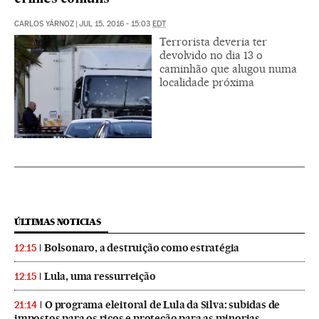
CARLOS YÁRNOZ
|
JUL 15, 2016 - 15:03
EDT
Terrorista deveria ter
devolvido no dia 13 o
caminhão que alugou numa
localidade próxima
ÚLTIMAS NOTICIAS
Bolsonaro, a destruição como estratégia
12:15
Lula, uma ressurreição
12:15
O programa eleitoral de Lula da Silva: subidas de
21:14
impostos para os ricos e proteção para as minorias