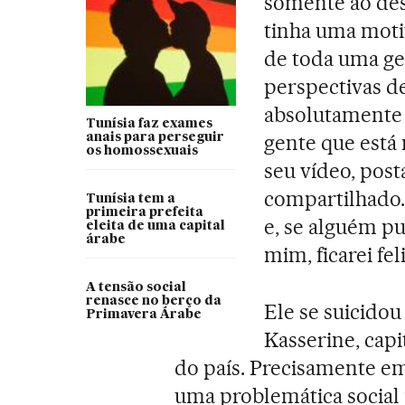
somente ao des
tinha uma moti
de toda uma g
perspectivas d
absolutamente 
Tunísia faz exames
gente que está
anais para perseguir
os homossexuais
seu vídeo, pos
compartilhado.
Tunísia tem a
primeira prefeita
e, se alguém p
eleita de uma capital
árabe
mim, ficarei fel
A tensão social
renasce no berço da
Ele se suicidou
Primavera Árabe
Kasserine, capi
do país. Precisamente em
uma problemática social 