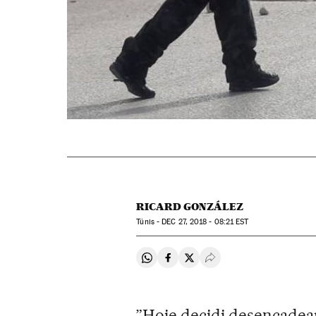
RICARD GONZÁLEZ
Túnis -
DEC
27, 2018 - 08:21
EST
Compartir en Whatsapp
Compartir en Facebook
Compartir en Twitter
Desplegar Redes Soci
”Hoje decidi desencadear