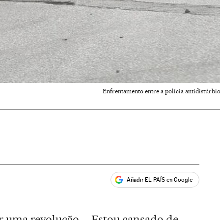
Enfrentamento entre a polícia antidistúrbio
Añadir EL PAÍS en Google
ales
 uma revolução ... Estou cansado de