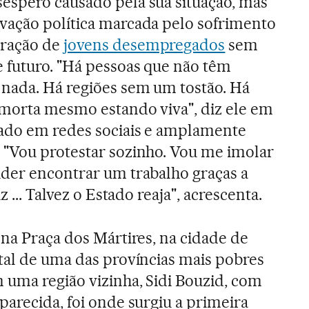
espero causado pela sua situação, mas
vação política marcada pelo sofrimento
eração de
jovens desempregados
sem
e futuro. "Há pessoas que não têm
nada. Há regiões sem um tostão. Há
 morta mesmo estando viva", diz ele em
tado em redes sociais e amplamente
 "Vou protestar sozinho. Vou me imolar
uder encontrar um trabalho graças a
iz ... Talvez o Estado reaja", acrescenta.
 na Praça dos Mártires, na cidade de
tal de uma das províncias mais pobres
 uma região vizinha, Sidi Bouzid, com
parecida, foi onde surgiu a primeira