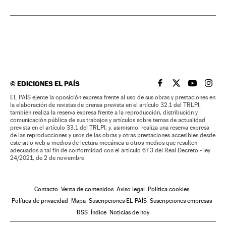
©
EDICIONES EL PAÍS
EL PAÍS BRASIL EN
EL PAÍS BRASI
EL PAÍS B
EL PA
EL PAÍS ejerce la oposición expresa frente al uso de sus obras y prestaciones en
la elaboración de revistas de prensa prevista en el artículo 32.1 del TRLPI;
también realiza la reserva expresa frente a la reproducción, distribución y
comunicación pública de sus trabajos y artículos sobre temas de actualidad
prevista en el artículo 33.1 del TRLPI; y, asimismo, realiza una reserva expresa
de las reproducciones y usos de las obras y otras prestaciones accesibles desde
este sitio web a medios de lectura mecánica u otros medios que resulten
adecuados a tal fin de conformidad con el artículo 67.3 del Real Decreto - ley
24/2021, de 2 de noviembre
Contacto
Venta de contenidos
Aviso legal
Política cookies
Política de privacidad
Mapa
Suscripciones EL PAÍS
Suscripciones empresas
RSS
Índice
Noticias de hoy