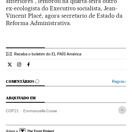
anteriores”, lembrou na quarta-feira outro
ex-ecologista do Executivo socialista, Jean-
Vincent Placé, agora secretario de Estado da
Reforma Administrativa.
Receba o boletim do EL PAÍS América
Internacional El País Brasil en Twitter
Internacional El País Brasil en Instagram
Internacional El País Brasil en Facebook
COMENTÁRIOS
Regras
›
COMENTÁRIOS
ARQUIVADO EM
COP21
Emmanuelle Cosse
Conferência Mudança Climática
Cúpula do clima
Nicolas Sarkozy
Cmnucc
Cúpulas internacionais
Adere a