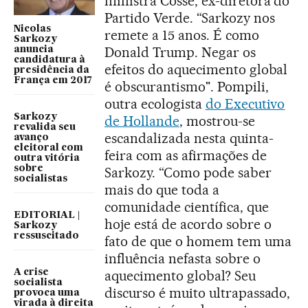
ministra Cosse, ex-diretora do
Partido Verde. “Sarkozy nos
Nicolas
remete a 15 anos. É como
Sarkozy
Donald Trump. Negar os
anuncia
candidatura à
efeitos do aquecimento global
presidência da
França em 2017
é obscurantismo". Pompili,
outra ecologista
do Executivo
Sarkozy
de Hollande
, mostrou-se
revalida seu
escandalizada nesta quinta-
avanço
eleitoral com
feira com as afirmações de
outra vitória
sobre
Sarkozy. “Como pode saber
socialistas
mais do que toda a
comunidade científica, que
EDITORIAL |
hoje está de acordo sobre o
Sarkozy
ressuscitado
fato de que o homem tem uma
influência nefasta sobre o
aquecimento global? Seu
A crise
socialista
discurso é muito ultrapassado,
provoca uma
virada à direita