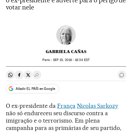
o ex-presidente e adverte para o perigo de
votar nele
GABRIELA CAÑAS
París -
SEP
15, 2016 - 16:34
EDT
Compartir en Whatsapp
Compartir en Facebook
Compartir en Twitter
Desplegar Redes Sociales
Come
Añadir EL PAÍS en Google
O ex-presidente da
França
Nicolas Sarkozy
não só endureceu seu discurso contra a
imigração e o terrorismo. Em plena
campanha para as primárias de seu partido,