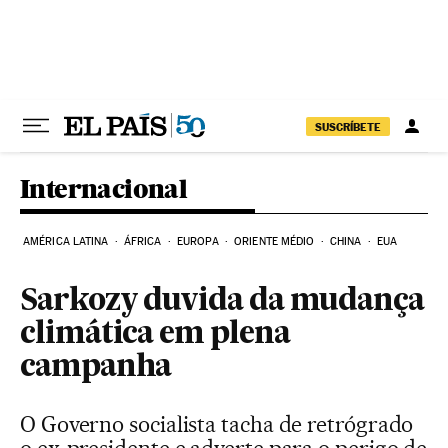
Pular para o conteúdo
SUSCRÍBETE
Internacional
AMÉRICA LATINA
ÁFRICA
EUROPA
ORIENTE MÉDIO
CHINA
EUA
Sarkozy duvida da mudança
climática em plena
campanha
O Governo socialista tacha de retrógrado