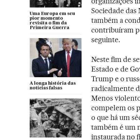
organizações i
Sociedade das 
Uma Europa em seu
também a condi
pior momento
revisita o fim da
Primeira Guerra
contribuíram p
seguinte.
Neste fim de s
Estado e de Go
Trump e o rus
A longa história das
radicalmente di
notícias falsas
Menos violento.
compelem os pa
o que há um séc
também é um m
instaurada no f