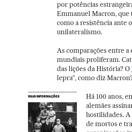
por potências estrangeira
Emmanuel Macron, que t
como a resistência ante 
unilateralismo.
As comparações entre a é
mundiais proliferam. Cat
das lições da História? O
lepra”, como diz Macron
Há 100 anos, em
MAIS INFORMAÇÕES
alemães assina
hostilidades. A
de mortos e tr