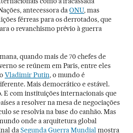
nternacionais como a fracassada
Nações, antecessora da
ONU
, mas
ções férreas para os derrotados, que
ara o revanchismo prévio à guerra
emana, quando mais de 70 chefes de
verno se reúnem em Paris, entre eles
so
Vladimir Putin
, o mundo é
ferente. Mais democrático e estável.
 E com instituições internacionais que
íses a resolver na mesa de negociações
ulo se resolvia na base do canhão. Mas
undo onde a arquitetura global
inal da
Segunda Guerra Mundial
mostra