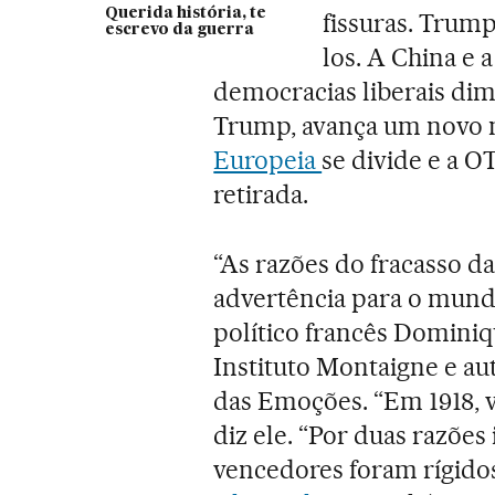
Querida história, te
fissuras. Trump
escrevo da guerra
los. A China e 
democracias liberais dimin
Trump, avança um novo n
Europeia
se divide e a 
retirada.
“As razões do fracasso d
advertência para o mundo 
político francês Dominiq
Instituto Montaigne e aut
das Emoções. “Em 1918, vi
diz ele. “Por duas razões
vencedores foram rígido