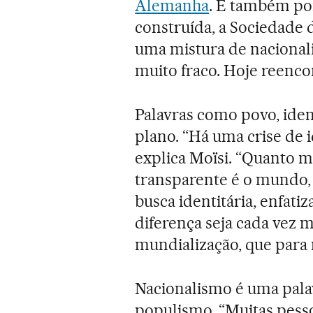
Alemanha
. E também por
construída, a Sociedade d
uma mistura de nacional
muito fraco. Hoje reenc
Palavras como povo, ide
plano. “Há uma crise de 
explica Moïsi. “Quanto m
transparente é o mundo
busca identitária, enfati
diferença seja cada vez m
mundialização, que para m
Nacionalismo é uma palav
populismo. “Muitas pes