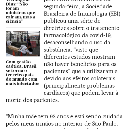
Dias: “Não
segunda-feira, a Sociedade
foram
Brasileira de Imunologia (SBI)
ministros que
caíram, mas a
publicou uma série de
ciência”
diretrizes sobre o tratamento
farmacológico da covid-19,
desaconselhando o uso da
substância, “visto que
diferentes estudos mostram
Com gestão
não haver benefícios para os
caótica, Brasil
pacientes” que a utilizaram e
se torna o
terceiro país
devido aos efeitos colaterais
do mundo com
mais infectados
(principalmente problemas
cardíacos) que podem levar à
morte dos pacientes.
“Minha mãe tem 93 anos e está sendo cuidada
pelos meus irmãos no interior de São Paulo.