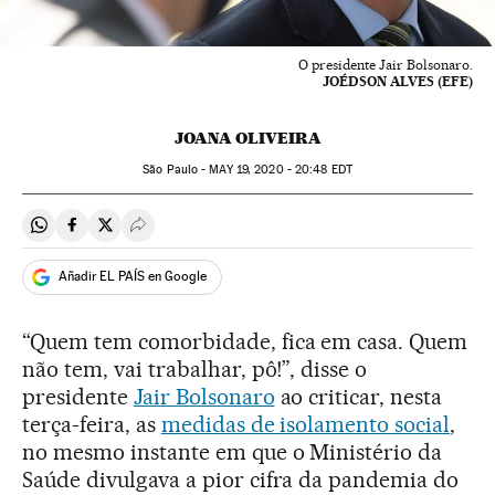
O presidente Jair Bolsonaro.
JOÉDSON ALVES (EFE)
JOANA OLIVEIRA
São Paulo -
MAY
19, 2020 - 20:48
EDT
Compartir en Whatsapp
Compartir en Facebook
Compartir en Twitter
Desplegar Redes Sociales
Añadir EL PAÍS en Google
“Quem tem comorbidade, fica em casa. Quem
não tem, vai trabalhar, pô!”, disse o
presidente
Jair Bolsonaro
ao criticar, nesta
terça-feira, as
medidas de isolamento social
,
no mesmo instante em que o Ministério da
Saúde divulgava a pior cifra da pandemia do