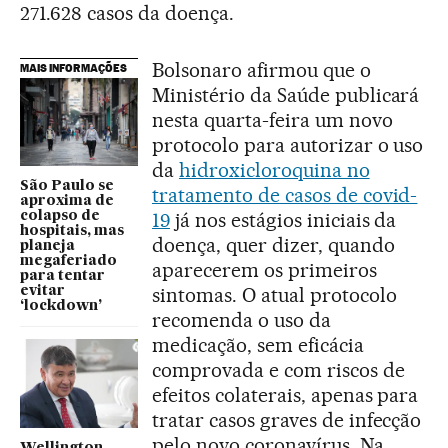
271.628 casos da doença.
Bolsonaro afirmou que o
MAIS INFORMAÇÕES
Ministério da Saúde publicará
nesta quarta-feira um novo
protocolo para autorizar o uso
da
hidroxicloroquina no
São Paulo se
tratamento de casos de covid-
aproxima de
19
já nos estágios iniciais da
colapso de
hospitais, mas
doença, quer dizer, quando
planeja
megaferiado
aparecerem os primeiros
para tentar
sintomas. O atual protocolo
evitar
‘lockdown’
recomenda o uso da
medicação, sem eficácia
comprovada e com riscos de
efeitos colaterais, apenas para
tratar casos graves de infecção
pelo novo coronavírus. Na
Wellington