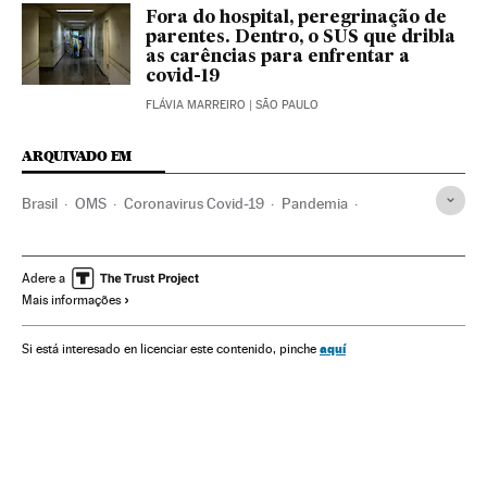
Fora do hospital, peregrinação de
parentes. Dentro, o SUS que dribla
as carências para enfrentar a
covid-19
FLÁVIA MARREIRO
| SÃO PAULO
ARQUIVADO EM
Brasil
OMS
Coronavirus Covid-19
Pandemia
Coronavirus
Doenças infecciosas
Doenças respiratórias
Ministério Saúde
Jair Bolsonaro
Aislamiento población
Adere a
Mais informações
Isolamento social
Cloroquina
Hidroxicloroquina
aquí
Si está interesado en licenciar este contenido, pinche