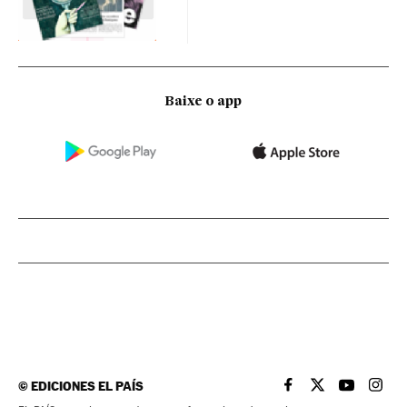
Baixe o app
©
EDICIONES EL PAÍS
EL PAÍS BRASIL EN
EL PAÍS BRASI
EL PAÍS B
EL PA