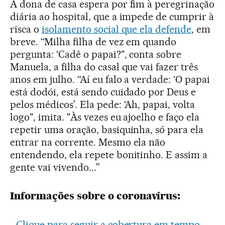
A dona de casa espera por fim à peregrinação
diária ao hospital, que a impede de cumprir à
risca o
isolamento social que ela defende
, em
breve. “Milha filha de vez em quando
pergunta: ‘Cadê o papai?", conta sobre
Manuela, a filha do casal que vai fazer três
anos em julho. “Aí eu falo a verdade: ‘O papai
está dodói, está sendo cuidado por Deus e
pelos médicos’. Ela pede: ‘Ah, papai, volta
logo", imita. "Às vezes eu ajoelho e faço ela
repetir uma oração, basiquinha, só para ela
entrar na corrente. Mesmo ela não
entendendo, ela repete bonitinho. E assim a
gente vai vivendo...”
Informações sobre o coronavírus:
-
Clique para seguir a cobertura em tempo