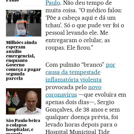
Paulo
Paulo
. Não deu tempo de
muita coisa. “O médico falou:
‘Põe a cabeça aqui e dá um
tchau’. Só o que pude ver foi o
pessoal levando ele. Me
entregaram o celular, as
Milhões ainda
roupas. Ele ficou.”
esperam
auxílio
emergencial,
enquanto
Com pulmão “branco”
por
Governo
começa a pagar
causa da tempestade
segunda
parcela
inflamatória violenta
provocada pelo
novo
coronavírus
—que evoluíra em
apenas dois dias—, Sergio
Gonçalves, de 38 anos e sem
qualquer doença prévia, foi
São Paulo beira
levado horas depois para o
o colapso
hospitalar, e
Hospital Municipal Tide