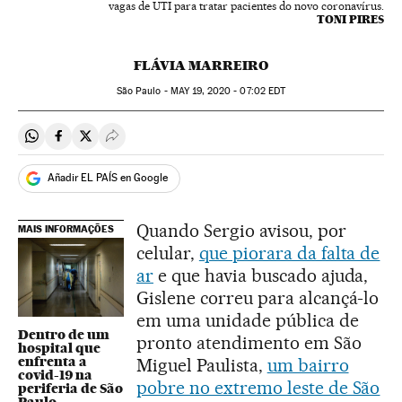
vagas de UTI para tratar pacientes do novo coronavírus.
TONI PIRES
FLÁVIA MARREIRO
São Paulo -
MAY
19, 2020 - 07:02
EDT
Compartir en Whatsapp
Compartir en Facebook
Compartir en Twitter
Desplegar Redes Sociales
Añadir EL PAÍS en Google
Quando Sergio avisou, por
MAIS INFORMAÇÕES
celular,
que piorara da falta de
ar
e que havia buscado ajuda,
Gislene correu para alcançá-lo
em uma unidade pública de
Dentro de um
pronto atendimento em São
hospital que
enfrenta a
Miguel Paulista,
um bairro
covid-19 na
pobre no extremo leste de São
periferia de São