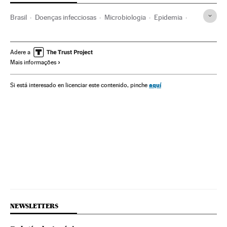
Brasil
Doenças infecciosas
Microbiologia
Epidemia
Hospitais
América do Sul
América Latina
Doenças
Assistência sanitária
América
Hospitales de campaña
Adere a
Mais informações
Medicina
Previdência
Biologia
Saúde
Ciências naturais
Ciência
SUS
Coronavirus Covid-19
aquí
Si está interesado en licenciar este contenido, pinche
São Paulo
Ministério Saúde
Coronavirus
Pandemia
Estado São Paulo
Virologia
NEWSLETTERS