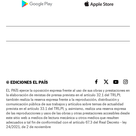
©
EDICIONES EL PAÍS
EL PAÍS BRASIL EN
EL PAÍS BRASI
EL PAÍS B
EL PA
EL PAÍS ejerce la oposición expresa frente al uso de sus obras y prestaciones en
la elaboración de revistas de prensa prevista en el artículo 32.1 del TRLPI;
también realiza la reserva expresa frente a la reproducción, distribución y
comunicación pública de sus trabajos y artículos sobre temas de actualidad
prevista en el artículo 33.1 del TRLPI; y, asimismo, realiza una reserva expresa
de las reproducciones y usos de las obras y otras prestaciones accesibles desde
este sitio web a medios de lectura mecánica u otros medios que resulten
adecuados a tal fin de conformidad con el artículo 67.3 del Real Decreto - ley
24/2021, de 2 de noviembre