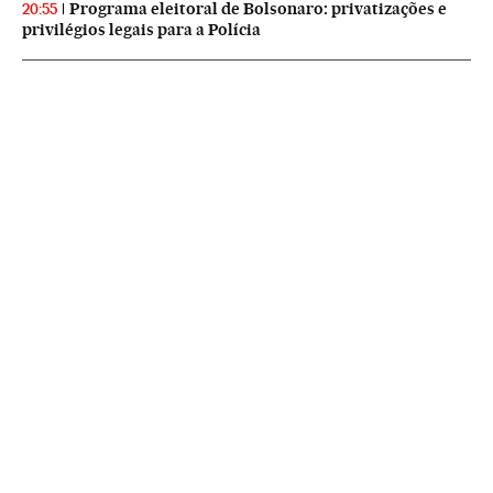
Programa eleitoral de Bolsonaro: privatizações e
20:55
privilégios legais para a Polícia
NEWSLETTERS
Boletín de América
Cada semana en tu cuenta de correo una selección de las noticias,
reportajes y análisis de los periodistas de EL PAÍS con los acontecimientos
más relevantes del continente.