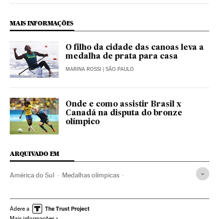
MAIS INFORMAÇÕES
O filho da cidade das canoas leva a
medalha de prata para casa
MARINA ROSSI
| SÃO PAULO
Onde e como assistir Brasil x
Canadá na disputa do bronze
olímpico
ARQUIVADO EM
América do Sul
Medalhas olímpicas
Olimpíadas Rio 2016
Vôlei praia
Classificação esportiva
Jogos Olímpicos
Brasil
Futebol
Esportistas
Adere a
Mais informações