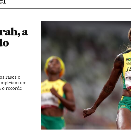
rah, a
do
os rasos e
 completam um
a o recorde