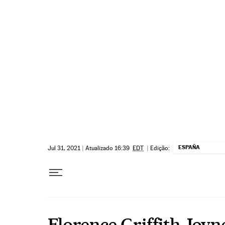
Pular para o conteúdo
ESPAÑA
Jul 31, 2021
|
Atualizado 16:39
EDT
|
Edição:
Florence Griffith Joyn