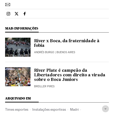
Esportes El País Brasil en Instagram
Esportes El País Brasil en Twitter
Esportes El País Brasil en Facebook
MAIS INFORMAÇÕES
River x Boca, da fraternidade à
fobia
ANDRÉS BURGO
| BUENOS AIRES
River Plate é campeão da
Libertadores com direito a virada
sobre o Boca Juniors
BREILLER PIRES
ARQUIVADO EM
Times esportes
Instalações esportivas
Madri