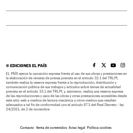
©
EDICIONES EL PAÍS
EL PAÍS BRASIL EN
EL PAÍS BRASI
EL PAÍS B
EL PA
EL PAÍS ejerce la oposición expresa frente al uso de sus obras y prestaciones en
la elaboración de revistas de prensa prevista en el artículo 32.1 del TRLPI;
también realiza la reserva expresa frente a la reproducción, distribución y
comunicación pública de sus trabajos y artículos sobre temas de actualidad
prevista en el artículo 33.1 del TRLPI; y, asimismo, realiza una reserva expresa
de las reproducciones y usos de las obras y otras prestaciones accesibles desde
este sitio web a medios de lectura mecánica u otros medios que resulten
adecuados a tal fin de conformidad con el artículo 67.3 del Real Decreto - ley
24/2021, de 2 de noviembre
Contacto
Venta de contenidos
Aviso legal
Política cookies