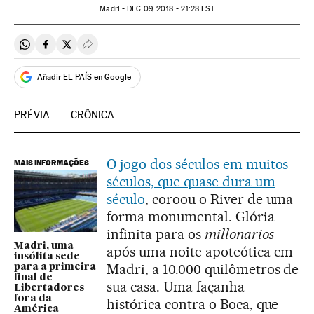
Madri -
DEC
09, 2018 - 21:28
EST
Compartir en Whatsapp
Compartir en Facebook
Compartir en Twitter
Desplegar Redes Sociales
Añadir EL PAÍS en Google
PRÉVIA
CRÔNICA
O jogo dos séculos em muitos
MAIS INFORMAÇÕES
séculos, que quase dura um
século
, coroou o River de uma
forma monumental. Glória
infinita para os
millonarios
Madri, uma
após uma noite apoteótica em
insólita sede
Madri, a 10.000 quilômetros de
para a primeira
final de
sua casa. Uma façanha
Libertadores
fora da
histórica contra o Boca, que
América