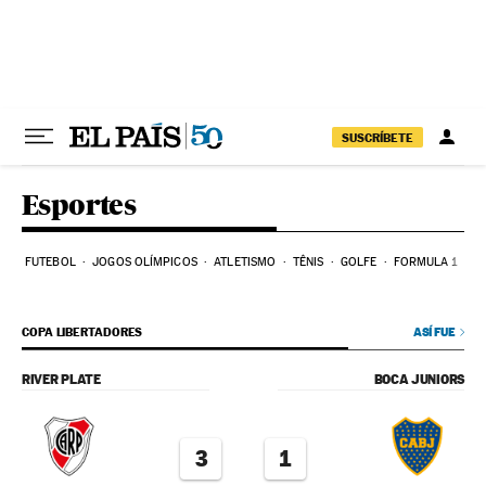
Pular para o conteúdo
SUSCRÍBETE
Esportes
FUTEBOL
JOGOS OLÍMPICOS
ATLETISMO
TÊNIS
GOLFE
FORMULA 1
COPA LIBERTADORES
ASÍ FUE
RIVER PLATE
BOCA JUNIORS
3
1