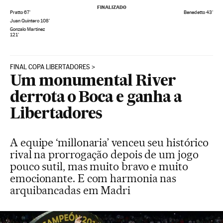
FINALIZADO
Pratto
67
'
Benedetto
43
'
Juan Quintero
108
'
Gonzalo Martinez
121
'
FINAL COPA LIBERTADORES
Um monumental River
derrota o Boca e ganha a
Libertadores
A equipe ‘millonaria’ venceu seu histórico
rival na prorrogação depois de um jogo
pouco sutil, mas muito bravo e muito
emocionante. E com harmonia nas
arquibancadas em Madri