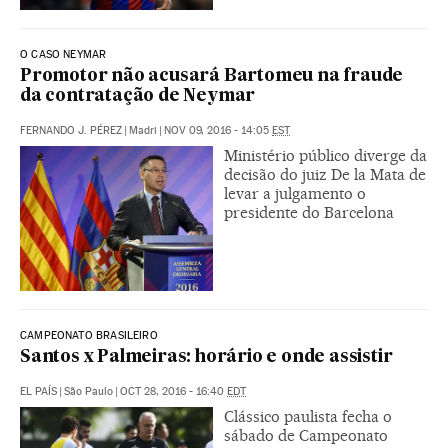
O CASO NEYMAR
Promotor não acusará Bartomeu na fraude
da contratação de Neymar
FERNANDO J. PÉREZ
|
Madri
|
NOV 09, 2016 - 14:05
EST
Ministério público diverge da
decisão do juiz De la Mata de
levar a julgamento o
presidente do Barcelona
CAMPEONATO BRASILEIRO
Santos x Palmeiras: horário e onde assistir
EL PAÍS
|
São Paulo
|
OCT 28, 2016 - 16:40
EDT
Clássico paulista fecha o
sábado de Campeonato