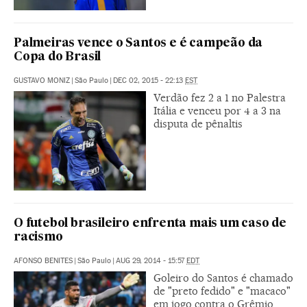
Palmeiras vence o Santos e é campeão da
Copa do Brasil
GUSTAVO MONIZ
|
São Paulo
|
DEC 02, 2015 - 22:13
EST
Verdão fez 2 a 1 no Palestra
Itália e venceu por 4 a 3 na
disputa de pênaltis
O futebol brasileiro enfrenta mais um caso de
racismo
AFONSO BENITES
|
São Paulo
|
AUG 29, 2014 - 15:57
EDT
Goleiro do Santos é chamado
de "preto fedido" e "macaco"
em jogo contra o Grêmio