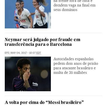
na frente fora de casa e
decidem vaga na final em
seus domínios
Neymar será julgado por fraude em
transferência para o Barcelona
EFE
|
MAY 04, 2017 - 10:07
EDT
Autoridades espanholas
pedem dois anos de prisão
para atacante brasileiro e
multa de 35 milhões
A volta por cima do “Messi brasileiro”