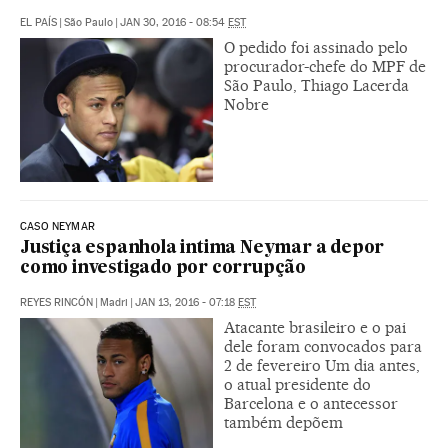
EL PAÍS
|
São Paulo
|
JAN 30, 2016 - 08:54
EST
O pedido foi assinado pelo
procurador-chefe do MPF de
São Paulo, Thiago Lacerda
Nobre
CASO NEYMAR
Justiça espanhola intima Neymar a depor
como investigado por corrupção
REYES RINCÓN
|
Madri
|
JAN 13, 2016 - 07:18
EST
Atacante brasileiro e o pai
dele foram convocados para
2 de fevereiro Um dia antes,
o atual presidente do
Barcelona e o antecessor
também depõem