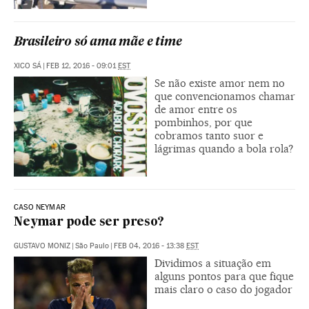
Brasileiro só ama mãe e time
XICO SÁ
|
FEB 12, 2016 - 09:01
EST
Se não existe amor nem no
que convencionamos chamar
de amor entre os
pombinhos, por que
cobramos tanto suor e
lágrimas quando a bola rola?
CASO NEYMAR
Neymar pode ser preso?
GUSTAVO MONIZ
|
São Paulo
|
FEB 04, 2016 - 13:38
EST
Dividimos a situação em
alguns pontos para que fique
mais claro o caso do jogador