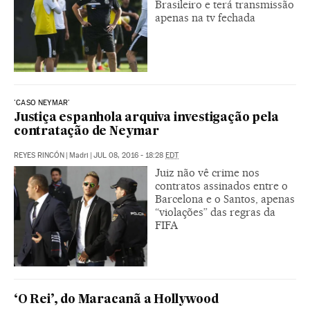
Brasileiro e terá transmissão
apenas na tv fechada
'CASO NEYMAR'
Justiça espanhola arquiva investigação pela
contratação de Neymar
REYES RINCÓN
|
Madri
|
JUL 08, 2016 - 18:28
EDT
Juiz não vê crime nos
contratos assinados entre o
Barcelona e o Santos, apenas
“violações” das regras da
FIFA
‘O Rei’, do Maracanã a Hollywood