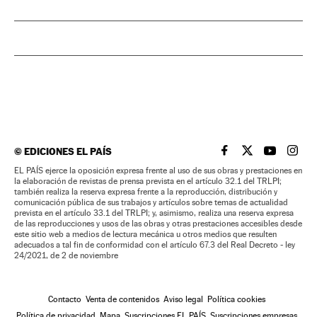
©
EDICIONES EL PAÍS
EL PAÍS BRASIL EN
EL PAÍS BRASI
EL PAÍS B
EL PA
EL PAÍS ejerce la oposición expresa frente al uso de sus obras y prestaciones en
la elaboración de revistas de prensa prevista en el artículo 32.1 del TRLPI;
también realiza la reserva expresa frente a la reproducción, distribución y
comunicación pública de sus trabajos y artículos sobre temas de actualidad
prevista en el artículo 33.1 del TRLPI; y, asimismo, realiza una reserva expresa
de las reproducciones y usos de las obras y otras prestaciones accesibles desde
este sitio web a medios de lectura mecánica u otros medios que resulten
adecuados a tal fin de conformidad con el artículo 67.3 del Real Decreto - ley
24/2021, de 2 de noviembre
Contacto
Venta de contenidos
Aviso legal
Política cookies
Política de privacidad
Mapa
Suscripciones EL PAÍS
Suscripciones empresas