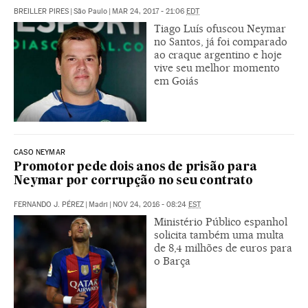
BREILLER PIRES
|
São Paulo
|
MAR 24, 2017 - 21:06
EDT
Tiago Luís ofuscou Neymar
no Santos, já foi comparado
ao craque argentino e hoje
vive seu melhor momento
em Goiás
CASO NEYMAR
Promotor pede dois anos de prisão para
Neymar por corrupção no seu contrato
FERNANDO J. PÉREZ
|
Madri
|
NOV 24, 2016 - 08:24
EST
Ministério Público espanhol
solicita também uma multa
de 8,4 milhões de euros para
o Barça