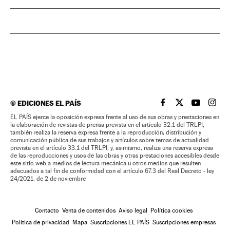
©
EDICIONES EL PAÍS
EL PAÍS BRASIL EN
EL PAÍS BRASI
EL PAÍS B
EL PA
EL PAÍS ejerce la oposición expresa frente al uso de sus obras y prestaciones en
la elaboración de revistas de prensa prevista en el artículo 32.1 del TRLPI;
también realiza la reserva expresa frente a la reproducción, distribución y
comunicación pública de sus trabajos y artículos sobre temas de actualidad
prevista en el artículo 33.1 del TRLPI; y, asimismo, realiza una reserva expresa
de las reproducciones y usos de las obras y otras prestaciones accesibles desde
este sitio web a medios de lectura mecánica u otros medios que resulten
adecuados a tal fin de conformidad con el artículo 67.3 del Real Decreto - ley
24/2021, de 2 de noviembre
Contacto
Venta de contenidos
Aviso legal
Política cookies
Política de privacidad
Mapa
Suscripciones EL PAÍS
Suscripciones empresas