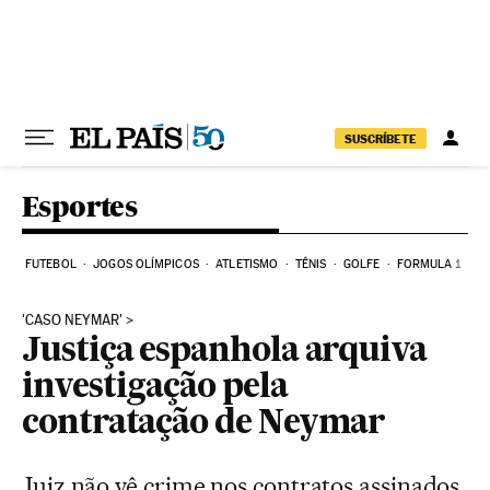
Pular para o conteúdo
SUSCRÍBETE
Esportes
FUTEBOL
JOGOS OLÍMPICOS
ATLETISMO
TÊNIS
GOLFE
FORMULA 1
'CASO NEYMAR'
Justiça espanhola arquiva
investigação pela
contratação de Neymar
Juiz não vê crime nos contratos assinados