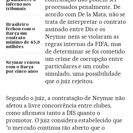
gramados e o
inferno nos
processados penalmente. De
tribunais
acordo com De la Mata, não se
trata de interpretar o contrato
Brasileiro
assinado entre Dis e os
fechou com o
Barça um
Neymar nem se violaram as
contrato
mínimo de 45,9
regras internas da FIFA, mas
milhões
de determinar se foi cometido
um crime de corrupção entre
Neymar renova
particulares e um roubo
com o Barça
por cinco anos
simulado, uma possibilidade
que o juiz rejeitou.
Segundo o juiz, a contratação de Neymar não
afetou a livre concorrência entre clubes,
como afirmava tanto a DIS quanto o
promotor. O juiz considera estabelecido que
“o mercado continua tão aberto que o