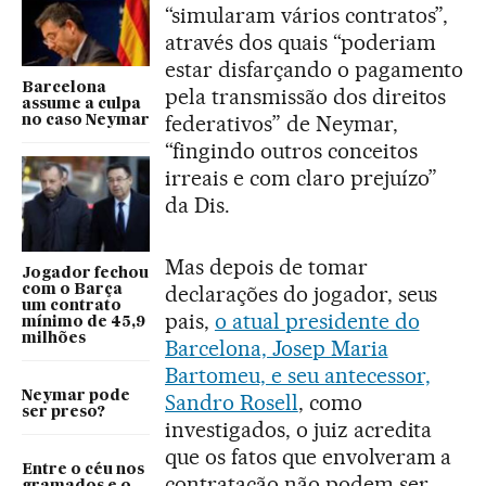
“simularam vários contratos”,
através dos quais “poderiam
estar disfarçando o pagamento
Barcelona
pela transmissão dos direitos
assume a culpa
federativos” de Neymar,
no caso Neymar
“fingindo outros conceitos
irreais e com claro prejuízo”
da Dis.
Mas depois de tomar
Jogador fechou
declarações do jogador, seus
com o Barça
um contrato
pais,
o atual presidente do
mínimo de 45,9
milhões
Barcelona, Josep Maria
Bartomeu, e seu antecessor,
Neymar pode
Sandro Rosell
, como
ser preso?
investigados, o juiz acredita
que os fatos que envolveram a
Entre o céu nos
contratação não podem ser