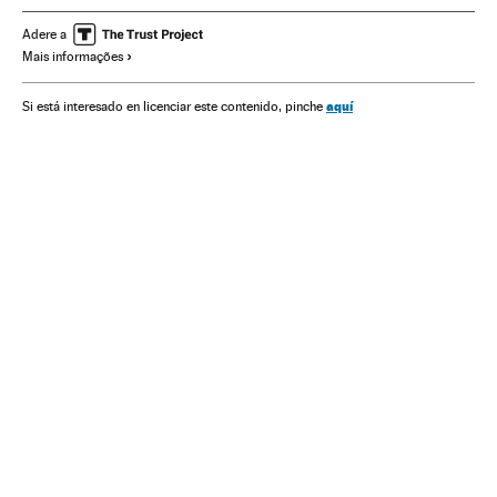
Times esportes
Gente
Organizações desportivas
Adere a
Mais informações
Espanha
Sociedade
Fraude fiscal
Jogador futebol
Jogadores
Delitos fiscais
Esportistas
Futebol
aquí
Si está interesado en licenciar este contenido, pinche
Delitos
Esportes
Justiça
Contratos deportivos