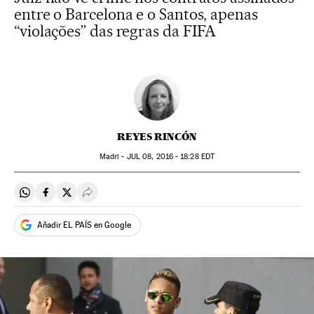
entre o Barcelona e o Santos, apenas
“violações” das regras da FIFA
REYES RINCÓN
Madri -
JUL
08, 2016 - 18:28
EDT
Compartir en Whatsapp
Compartir en Facebook
Compartir en Twitter
Desplegar Redes Sociales
Añadir EL PAÍS en Google