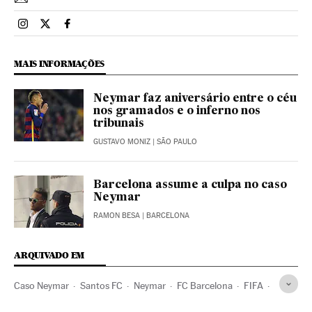
Esportes El País Brasil en Instagram
Esportes El País Brasil en Twitter
Esportes El País Brasil en Facebook
MAIS INFORMAÇÕES
Neymar faz aniversário entre o céu
nos gramados e o inferno nos
tribunais
GUSTAVO MONIZ
| SÃO PAULO
Barcelona assume a culpa no caso
Neymar
RAMON BESA
| BARCELONA
ARQUIVADO EM
Caso Neymar
Santos FC
Neymar
FC Barcelona
FIFA
Justiça esportiva
Contratos
Clubes futebol