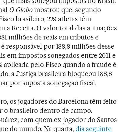
r que mais sonegou impostos no Brasil.
nal
O Globo
mostrou que, segundo
isco brasileiro, 229 atletas têm
 a Receita. O valor total das autuações
 381 milhões de reais em tributos e
 é responsável por 188,8 milhões desse
eais em impostos sonegados entre 2011 e
 aplicada pelo Fisco quando a fraude é
o, a Justiça brasileira bloqueou 188,8
ar por suposta sonegação fiscal.
ro, os jogadores do Barcelona têm feito
 o brasileiro dentro de campo.
Suárez, com quem ex-jogador do Santos
que do mundo. Na quarta,
dia seguinte