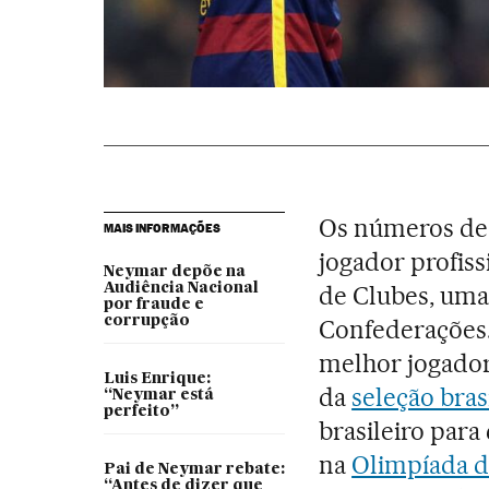
Os números d
MAIS INFORMAÇÕES
jogador profiss
Neymar depõe na
Audiência Nacional
de Clubes, um
por fraude e
corrupção
Confederações.
melhor jogador
Luis Enrique:
da
seleção bras
“Neymar está
perfeito”
brasileiro par
na
Olimpíada d
Pai de Neymar rebate:
“Antes de dizer que