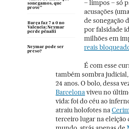
– limpos – só 
sonegamos, que
prove”
acusações (uma 
de sonegação d
Barça faz 7 a 0 no
Valencia; Neymar
por falsidade 
perde pênalti
milhões em imp
reais bloquead
Neymar pode ser
preso?
É com esse curr
também sombra judicial,
24 anos. O bolo, dessa ve
Barcelona
viveu no últim
vida: foi do céu ao infer
atraiu holofotes na
Cerim
terceiro lugar na eleiçã
mundo, atrás apenas de