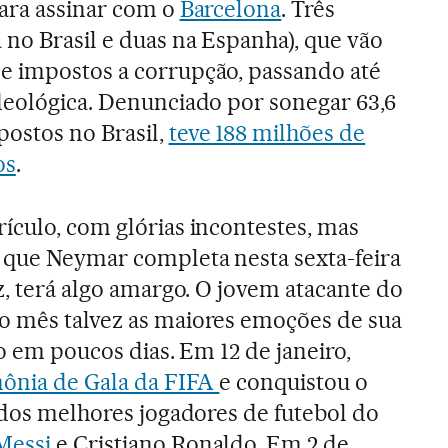
para assinar com o
Barcelona
. Três
no Brasil e duas na Espanha), que vão
e impostos a corrupção, passando até
ideológica. Denunciado por sonegar 63,6
ostos no Brasil,
teve 188 milhões de
os
.
ículo, com glórias incontestes, mas
 que Neymar completa nesta sexta-feira
z, terá algo amargo. O jovem atacante do
o mês talvez as maiores emoções de sua
no em poucos dias. Em 12 de janeiro,
ônia de Gala da FIFA
e conquistou o
o dos melhores jogadores de futebol do
Messi
e Cristiano Ronaldo. Em 2 de