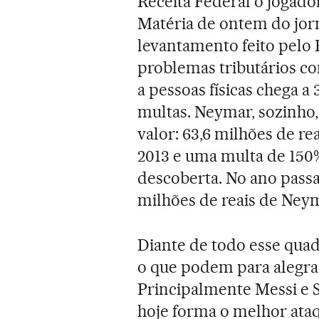
Receita Federal o jogado
Matéria de ontem do jor
levantamento feito pelo F
problemas tributários com
a pessoas físicas chega a
multas. Neymar, sozinho,
valor: 63,6 milhões de r
2013 e uma multa de 150%
descoberta. No ano passad
milhões de reais de Neym
Diante de todo esse quad
o que podem para alegrar
Principalmente Messi e 
hoje forma o melhor ata