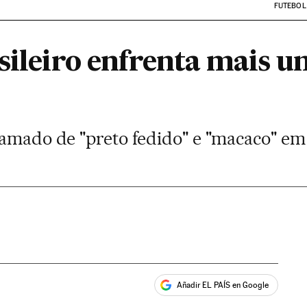
FUTEBOL
sileiro enfrenta mais u
hamado de "preto fedido" e "macaco" em
Añadir EL PAÍS en Google
ales