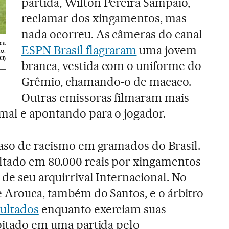
partida, Wilton Pereira Sampaio,
reclamar dos xingamentos, mas
nada ocorreu. As câmeras do canal
ra
ESPN Brasil flagraram
uma jovem
o.
O)
branca, vestida com o uniforme do
Grêmio, chamando-o de macaco.
Outras emissoras filmaram mais
mal e apontando para o jogador.
caso de racismo em gramados do Brasil.
ltado em 80.000 reais por xingamentos
 de seu arquirrival Internacional. No
te Arouca, também do Santos, e o árbitro
sultados
enquanto exerciam suas
çoitado em uma partida pelo