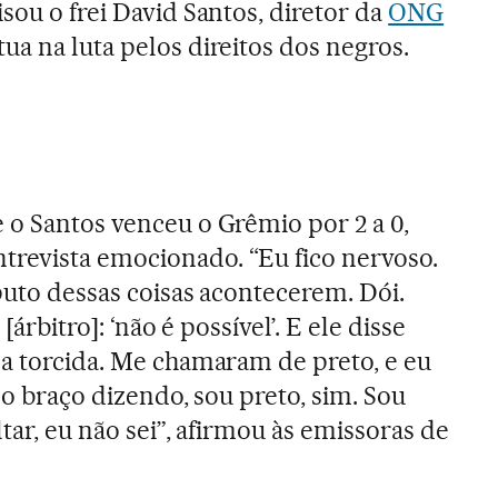
sou o frei David Santos, diretor da
ONG
tua na luta pelos direitos dos negros.
 o Santos venceu o Grêmio por 2 a 0,
revista emocionado. “Eu fico nervoso.
puto dessas coisas acontecerem. Dói.
 [árbitro]: ‘não é possível’. E ele disse
 a torcida. Me chamaram de preto, e eu
 no braço dizendo, sou preto, sim. Sou
ltar, eu não sei”, afirmou às emissoras de