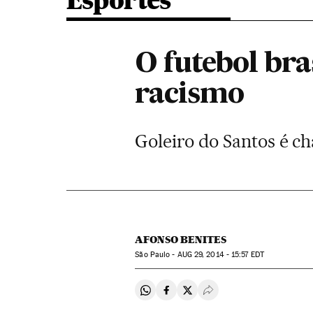
Esportes
O futebol bra
racismo
Goleiro do Santos é c
AFONSO BENITES
São Paulo -
AUG
29, 2014 - 15:57
EDT
Compartir en Whatsapp
Compartir en Facebook
Compartir en Twitter
Desplegar Redes Soci