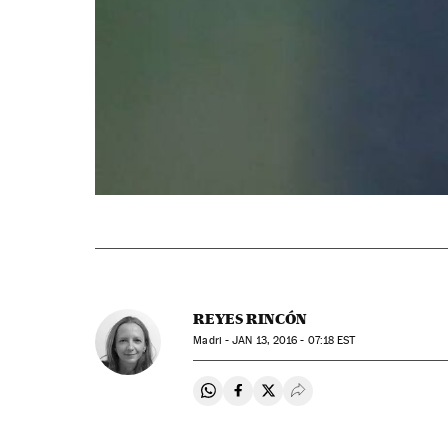
REYES RINCÓN
Madri -
JAN
13, 2016 - 07:18
EST
Compartir en Whatsapp
Compartir en Facebook
Compartir en Twitter
Desplegar Redes Soci