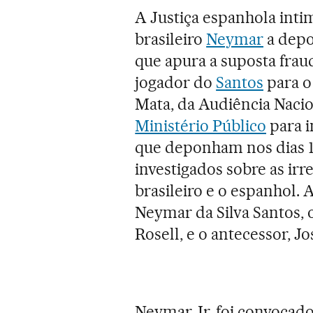
A Justiça espanhola intim
brasileiro
Neymar
a depo
que apura a suposta frau
jogador do
Santos
para 
Mata, da Audiência Naci
Ministério Público
para i
que deponham nos dias 1º.
investigados sobre as irr
brasileiro e o espanhol. 
Neymar da Silva Santos, 
Rosell, e o antecessor, 
Neymar Jr. foi convocado 