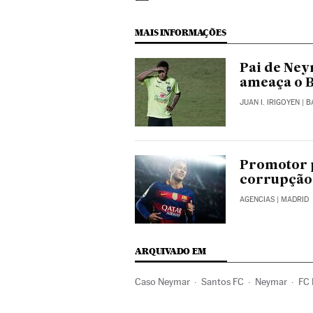
MAIS INFORMAÇÕES
Pai de Ney
ameaça o 
JUAN I. IRIGOYEN
| 
Promotor 
corrupção
AGENCIAS
| MADRID
ARQUIVADO EM
Caso Neymar
Santos FC
Neymar
FC 
Times esportes
Gente
Espanha
Soc