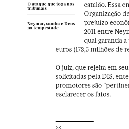
catalão. Essa 
O ataque que joga nos
tribunais
Organização de
prejuízo econô
Neymar, samba e Deus
na tempestade
2011 entre Neym
qual garantia a
euros (173,5 milhões de re
O juiz, que rejeita em se
solicitadas pela DIS, en
promotores são “pertinen
esclarecer os fatos.