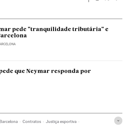
Esportes El País B
Esportes El Pa
Esportes
mar pede "tranquilidade tributária" e
Barcelona
BARCELONA
pede que Neymar responda por
Barcelona
Contratos
Justiça esportiva
iedade
Fraude fiscal
Jogador futebol
Jogadores