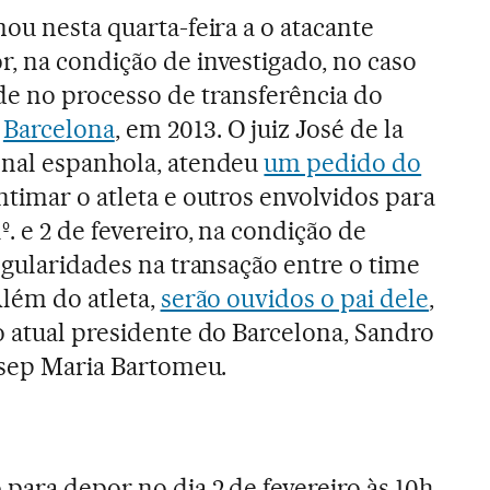
ou nesta quarta-feira a o atacante
r, na condição de investigado, no caso
de no processo de transferência do
o
Barcelona
, em 2013. O juiz José de la
onal espanhola, atendeu
um pedido do
ntimar o atleta e outros envolvidos para
 e 2 de fevereiro, na condição de
egularidades na transação entre o time
Além do atleta,
serão ouvidos o pai dele
,
o atual presidente do Barcelona, Sandro
Josep Maria Bartomeu.
para depor no dia 2 de fevereiro às 10h