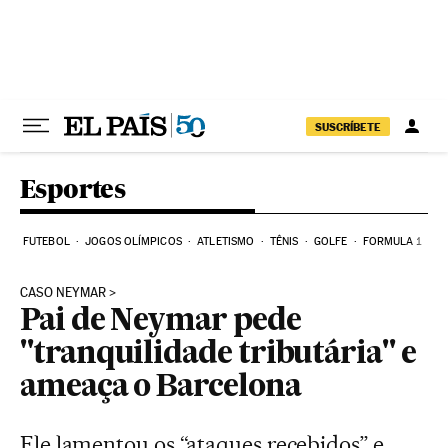
Pular para o conteúdo
SUSCRÍBETE
Esportes
FUTEBOL
JOGOS OLÍMPICOS
ATLETISMO
TÊNIS
GOLFE
FORMULA 1
CASO NEYMAR
Pai de Neymar pede
"tranquilidade tributária" e
ameaça o Barcelona
Ele lamentou os “ataques recebidos” e