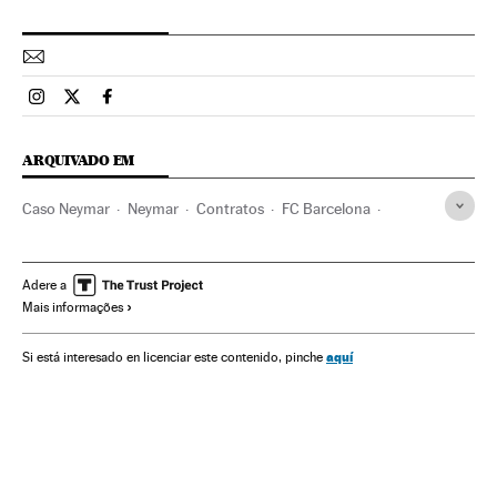
Esportes El País Brasil en Instagram
Esportes El País Brasil en Twitter
Esportes El País Brasil en Facebook
ARQUIVADO EM
Caso Neymar
Neymar
Contratos
FC Barcelona
Justiça esportiva
Gente
Times esportes
Sociedade
Fraude fiscal
Jogador futebol
Jogadores
Adere a
Mais informações
Delitos fiscais
Esportistas
Futebol
Delitos
Esportes
Justiça
aquí
Si está interesado en licenciar este contenido, pinche