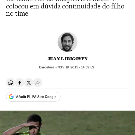
colocou em dúvida continuidade do filho
no time
JUAN I. IRIGOYEN
Barcelona -
NOV
18, 2015 - 14:59
EST
Compartir en Whatsapp
Compartir en Facebook
Compartir en Twitter
Desplegar Redes Sociales
Añadir EL PAÍS en Google