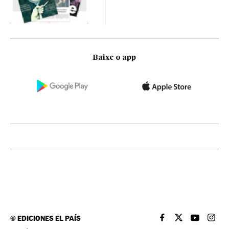
Baixe o app
©
EDICIONES EL PAÍS
EL PAÍS BRASIL EN
EL PAÍS BRASI
EL PAÍS B
EL PA