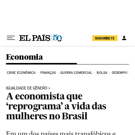
Pular para o conteúdo
SUSCRÍBETE
Economia
CRISE ECONÔMICA
FINANÇAS
GUERRA COMERCIAL
BOLSA
DESEMPREGO
IGUALDADE DE GÊNERO
A economista que
‘reprograma’ a vida das
mulheres no Brasil
Em um dos países mais transfóbicos e