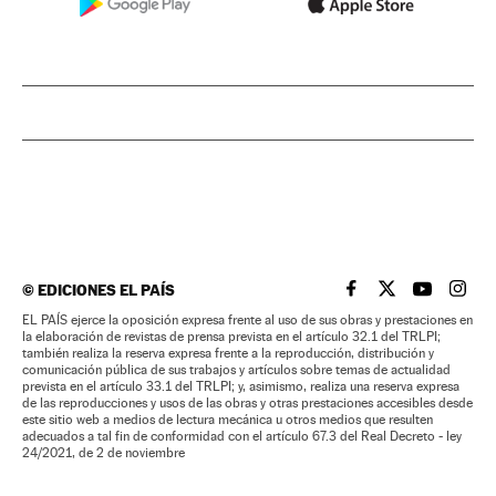
©
EDICIONES EL PAÍS
EL PAÍS BRASIL EN
EL PAÍS BRASI
EL PAÍS B
EL PA
EL PAÍS ejerce la oposición expresa frente al uso de sus obras y prestaciones en
la elaboración de revistas de prensa prevista en el artículo 32.1 del TRLPI;
también realiza la reserva expresa frente a la reproducción, distribución y
comunicación pública de sus trabajos y artículos sobre temas de actualidad
prevista en el artículo 33.1 del TRLPI; y, asimismo, realiza una reserva expresa
de las reproducciones y usos de las obras y otras prestaciones accesibles desde
este sitio web a medios de lectura mecánica u otros medios que resulten
adecuados a tal fin de conformidad con el artículo 67.3 del Real Decreto - ley
24/2021, de 2 de noviembre