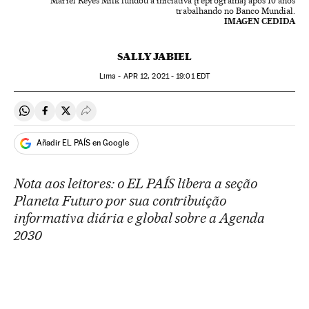
Mariel Reyes Milk fundou a iniciativa {reprograma} após 10 anos
trabalhando no Banco Mundial.
IMAGEN CEDIDA
SALLY JABIEL
Lima -
APR
12, 2021 - 19:01
EDT
Compartir en Whatsapp
Compartir en Facebook
Compartir en Twitter
Desplegar Redes Sociales
Añadir EL PAÍS en Google
Nota aos leitores: o EL PAÍS libera a seção
Planeta Futuro por sua contribuição
informativa diária e global sobre a Agenda
2030