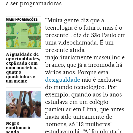
a ser programadoras.
“Muita gente diz que a
MAIS INFORMAÇÕES
tecnologia é o futuro, mas é o
presente”, diz de São Paulo em
uma videochamada. É um
presente ainda
A igualdade de
majoritariamente masculino e
oportunidades,
branco, que já a incomoda há
explicada com
uma macieira,
vários anos. Porque esta
quatro
quadrinhos e
desigualdade
não é exclusiva
um meme
do mundo tecnológico. Por
exemplo, quando aos 15 anos
estudava em um colégio
particular em Lima, que antes
havia sido unicamente de
homens, só “13 mulheres”
Negro
continuará
estudavam lá. “Aí foi plantada
sendo