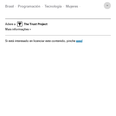
Brasil
Programación
Tecnología
Mujeres
Igualdad oportunidades
Derechos mujer
BID
Empleo
Machismo
Comunidad LGTBIQ+
Racismo
Adere a
Mais informações
Discriminación
PlanetaBID
Planeta Futuro
aquí
Si está interesado en licenciar este contenido, pinche