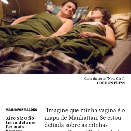
Cena da série "New Girl".
CORDON PRESS
“Imagine que minha vagina é o
MAIS INFORMAÇÕES
mapa de Manhattan. Se estou
Xico Sá: O fio-
terra dela me
deitada sobre as minhas
faz mais