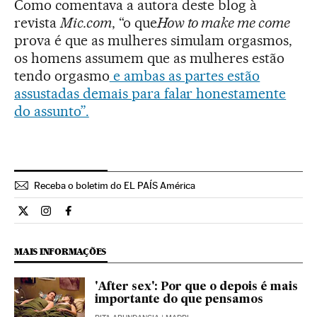
Como comentava a autora deste blog à
revista
Mic.com
, “o que
How to make me come
prova é que as mulheres simulam orgasmos,
os homens assumem que as mulheres estão
tendo orgasmo
e ambas as partes estão
assustadas demais para falar honestamente
do assunto”.
Receba o boletim do EL PAÍS América
Estilo El País Brasil en Twitter
Estilo El País Brasil en Instagram
Estilo El País Brasil en Facebook
MAIS INFORMAÇÕES
'After sex': Por que o depois é mais
importante do que pensamos