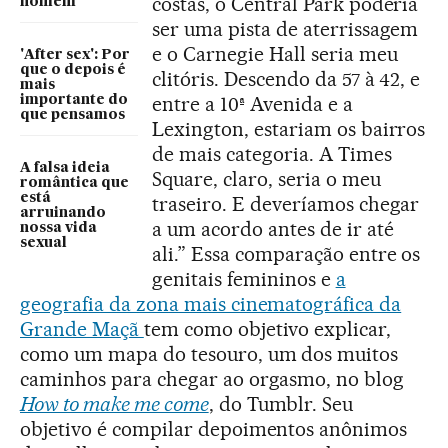
costas, o Central Park poderia
homem
ser uma pista de aterrissagem
e o Carnegie Hall seria meu
'After sex': Por
que o depois é
clitóris. Descendo da 57 à 42, e
mais
entre a 10ª Avenida e a
importante do
que pensamos
Lexington, estariam os bairros
de mais categoria. A Times
A falsa ideia
Square, claro, seria o meu
romântica que
está
traseiro. E deveríamos chegar
arruinando
a um acordo antes de ir até
nossa vida
sexual
ali.” Essa comparação entre os
genitais femininos e
a
geografia da zona mais cinematográfica da
Grande Maçã
tem como objetivo explicar,
como um mapa do tesouro, um dos muitos
caminhos para chegar ao orgasmo, no blog
How to make me come
, do Tumblr. Seu
objetivo é compilar depoimentos anônimos