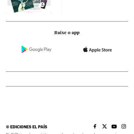
Baixe o app
©
EDICIONES EL PAÍS
EL PAÍS BRASIL EN
EL PAÍS BRASI
EL PAÍS B
EL PA