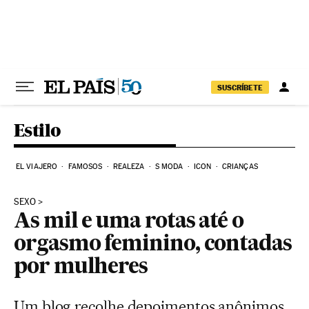
Pular para o conteúdo
SUSCRÍBETE
Estilo
EL VIAJERO
FAMOSOS
REALEZA
S MODA
ICON
CRIANÇAS
SEXO
As mil e uma rotas até o
orgasmo feminino, contadas
por mulheres
Um blog recolhe depoimentos anônimos