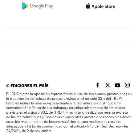
©
EDICIONES EL PAÍS
EL PAÍS BRASIL EN
EL PAÍS BRASI
EL PAÍS B
EL PA
EL PAÍS ejerce la oposición expresa frente al uso de sus obras y prestaciones en
la elaboración de revistas de prensa prevista en el artículo 32.1 del TRLPI;
también realiza la reserva expresa frente a la reproducción, distribución y
comunicación pública de sus trabajos y artículos sobre temas de actualidad
prevista en el artículo 33.1 del TRLPI; y, asimismo, realiza una reserva expresa
de las reproducciones y usos de las obras y otras prestaciones accesibles desde
este sitio web a medios de lectura mecánica u otros medios que resulten
adecuados a tal fin de conformidad con el artículo 67.3 del Real Decreto - ley
24/2021, de 2 de noviembre