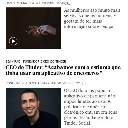
DANIEL MEDIAVILLA
|
JUL 29, 2016 - 10:38
EDT
As mulheres são muito mais
seletivas que os homens e
gostam de ter mais
informação sobre seu par
SEAN RAD | FUNDADOR E CEO DO TINDER
CEO do Tinder: “Acabamos com o estigma que
tinha usar um aplicativo de encontros”
ROSA JIMÉNEZ CANO
|
Londres
|
JUL 28, 2016 - 13:32
EDT
O CEO do mais popular
aplicativo de paquera não
impõe limites ao uso. A
política e o comércio
eletrônico entram em seus
planos. Estão lançando o
Tinder Social