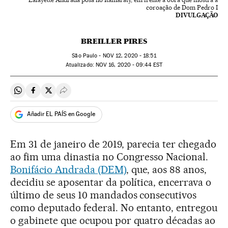
coroação de Dom Pedro I
DIVULGAÇÃO
BREILLER PIRES
São Paulo -
NOV
12, 2020 - 18:51
atualizado:
NOV
16, 2020 - 09:44
EST
Compartir en Whatsapp
Compartir en Facebook
Compartir en Twitter
Desplegar Redes Sociales
Añadir EL PAÍS en Google
Em 31 de janeiro de 2019, parecia ter chegado
ao fim uma dinastia no Congresso Nacional.
Bonifácio Andrada (DEM)
, que, aos 88 anos,
decidiu se aposentar da política, encerrava o
último de seus 10 mandados consecutivos
como deputado federal. No entanto, entregou
o gabinete que ocupou por quatro décadas ao