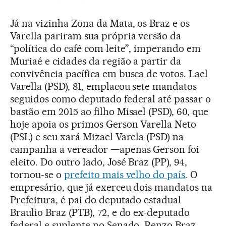
Já na vizinha Zona da Mata, os Braz e os
Varella pariram sua própria versão da
“política do café com leite”, imperando em
Muriaé e cidades da região a partir da
convivência pacífica em busca de votos. Lael
Varella (PSD), 81, emplacou sete mandatos
seguidos como deputado federal até passar o
bastão em 2015 ao filho Misael (PSD), 60, que
hoje apoia os primos Gerson Varella Neto
(PSL) e seu xará Mizael Varela (PSD) na
campanha a vereador —apenas Gerson foi
eleito. Do outro lado, José Braz (PP), 94,
tornou-se o
prefeito mais velho do país
. O
empresário, que já exerceu dois mandatos na
Prefeitura, é pai do deputado estadual
Braulio Braz (PTB), 72, e do ex-deputado
federal e suplente no Senado, Renzo Braz