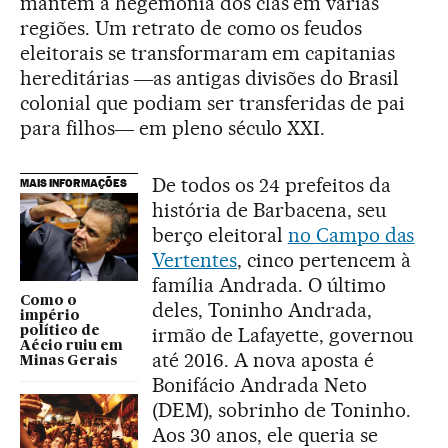
mantêm a hegemonia dos clãs em várias
regiões. Um retrato de como os feudos
eleitorais se transformaram em capitanias
hereditárias ―as antigas divisões do Brasil
colonial que podiam ser transferidas de pai
para filhos― em pleno século XXI.
De todos os 24 prefeitos da
MAIS INFORMAÇÕES
história de Barbacena, seu
berço eleitoral
no Campo das
Vertentes
, cinco pertencem à
família Andrada. O último
Como o
deles, Toninho Andrada,
império
irmão de Lafayette, governou
político de
Aécio ruiu em
até 2016. A nova aposta é
Minas Gerais
Bonifácio Andrada Neto
(DEM), sobrinho de Toninho.
Aos 30 anos, ele queria se