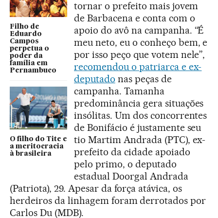
tornar o prefeito mais jovem
de Barbacena e conta com o
Filho de
apoio do avô na campanha. “É
Eduardo
meu neto, eu o conheço bem, e
Campos
perpetua o
por isso peço que votem nele”,
poder da
família em
recomendou o patriarca e ex-
Pernambuco
deputado
nas peças de
campanha. Tamanha
predominância gera situações
insólitas. Um dos concorrentes
de Bonifácio é justamente seu
tio Martim Andrada (PTC), ex-
O filho do Tite e
a meritocracia
prefeito da cidade apoiado
à brasileira
pelo primo, o deputado
estadual Doorgal Andrada
(Patriota), 29. Apesar da força atávica, os
herdeiros da linhagem foram derrotados por
Carlos Du (MDB).