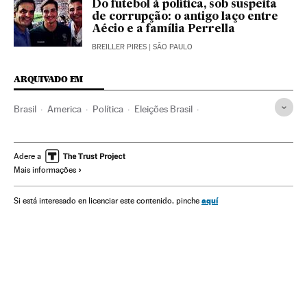
Do futebol à política, sob suspeita
de corrupção: o antigo laço entre
Aécio e a família Perrella
BREILLER PIRES
| SÃO PAULO
ARQUIVADO EM
Brasil
America
Política
Eleições Brasil
Eleições municipais 2020
Eleições
Minas Gerais
Belo Horizonte
Políticos
Heranças
Família
Adere a
Mais informações
Parentesco
Nepotismo
Aécio Neves
Legislaturas políticas
Patrus Ananias de Souza
aquí
Si está interesado en licenciar este contenido, pinche