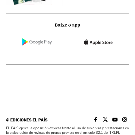
Baixe o app
©
EDICIONES EL PAÍS
EL PAÍS BRASIL EN
EL PAÍS BRASI
EL PAÍS B
EL PA
EL PAÍS ejerce la oposición expresa frente al uso de sus obras y prestaciones en
la elaboración de revistas de prensa prevista en el artículo 32.1 del TRLPI;