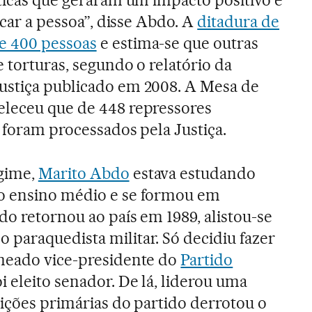
icar a pessoa”, disse Abdo. A
ditadura de
e 400 pessoas
e estima-se que outras
 torturas, segundo o relatório da
ustiça publicado em 2008. A Mesa de
eleceu que de 448 repressores
 foram processados pela Justiça.
gime,
Marito Abdo
estava estudando
o ensino médio e se formou em
do retornou ao país em 1989, alistou-se
paraquedista militar. Só decidiu fazer
omeado vice-presidente do
Partido
i eleito senador. De lá, liderou uma
eições primárias do partido derrotou o