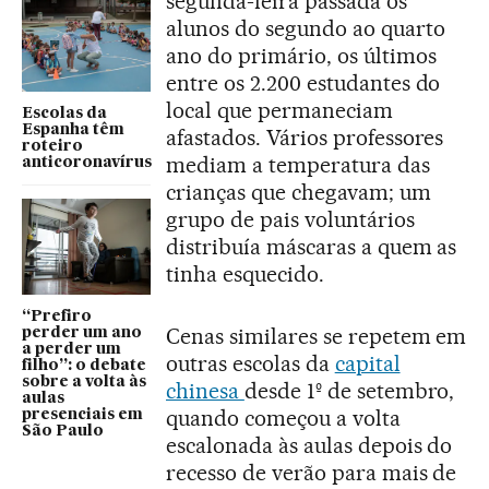
segunda-feira passada os
alunos do segundo ao quarto
ano do primário, os últimos
entre os 2.200 estudantes do
local que permaneciam
Escolas da
Espanha têm
afastados. Vários professores
roteiro
mediam a temperatura das
anticoronavírus
crianças que chegavam; um
grupo de pais voluntários
distribuía máscaras a quem as
tinha esquecido.
“Prefiro
Cenas similares se repetem em
perder um ano
a perder um
outras escolas da
capital
filho”: o debate
sobre a volta às
chinesa
desde 1º de setembro,
aulas
quando começou a volta
presenciais em
São Paulo
escalonada às aulas depois do
recesso de verão para mais de