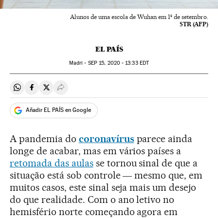
Alunos de uma escola de Wuhan em 1º de setembro.
STR (AFP)
EL PAÍS
Madri -
SEP
15, 2020 - 13:33
EDT
Compartir en Whatsapp
Compartir en Facebook
Compartir en Twitter
Desplegar Redes Sociales
Añadir EL PAÍS en Google
A pandemia do
coronavírus
parece ainda
longe de acabar, mas em vários países a
retomada das aulas
se tornou sinal de que a
situação está sob controle ― mesmo que, em
muitos casos, este sinal seja mais um desejo
do que realidade. Com o ano letivo no
hemisfério norte começando agora em