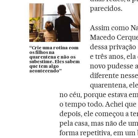
parecidos.
Assim como Nat
Macedo Cerquei
dessa privação 
“Crie uma rotina com
os filhos na
e três anos, el
quarentena e não os
subestime. Eles sabem
novo pudesse 
que tem algo
acontecendo”
diferente ness
quarentena, ele
no céu, porque estava em
o tempo todo. Achei que 
depois, ele começou a t
pela casa, mas não de um
forma repetitiva, em um 