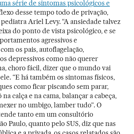
uma série de sintomas psicológicos e
lexo desse tempo todo de privação,
pediatra Ariel Levy.
“A ansiedade talvez
eixa do ponto de vista psicológico, e se
portamentos agressivos e
com os pais, autoflagelação,
s depressivos como não querer
a, choro fácil, dizer que o mundo vai
 ele. “E há também os sintomas físicos,
ques como ficar piscando sem parar,
cô na calça e na cama, balançar a cabeça,
 mexer no umbigo, lamber tudo”. O
atende tanto em um consultório
ão Paulo, quanto pelo SUS, diz que nas
ública e a privada, os casos relatados são