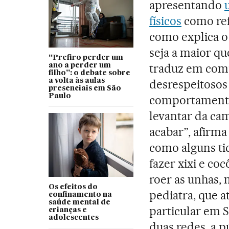
apresentando
físicos
como ref
como explica o 
seja a maior qu
“Prefiro perder um
traduz em com
ano a perder um
filho”: o debate sobre
a volta às aulas
desrespeitosos 
presenciais em São
Paulo
comportamento
levantar da cam
acabar”, afirma
como alguns ti
fazer xixi e co
roer as unhas,
Os efeitos do
pediatra, que 
confinamento na
saúde mental de
particular em S
crianças e
adolescentes
duas redes, a p