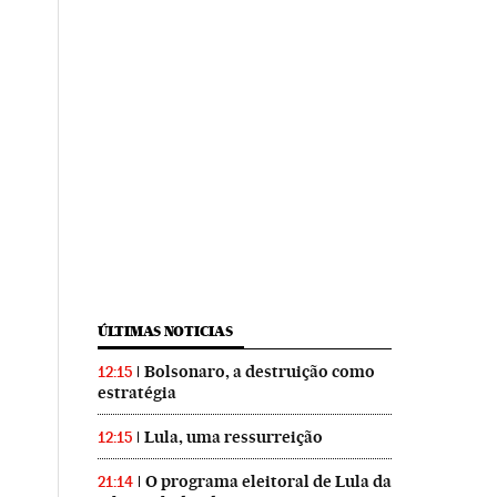
ÚLTIMAS NOTICIAS
Bolsonaro, a destruição como
12:15
estratégia
Lula, uma ressurreição
12:15
O programa eleitoral de Lula da
21:14