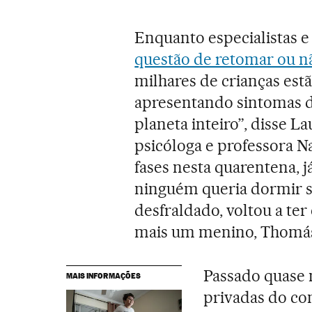
Enquanto especialistas 
questão de retomar ou nã
milhares de crianças es
apresentando sintomas d
planeta inteiro”, disse La
psicóloga e professora Na
fases nesta quarentena, 
ninguém queria dormir so
desfraldado, voltou a ter 
mais um menino, Thomás,
Passado quase 
MAIS INFORMAÇÕES
privadas do con