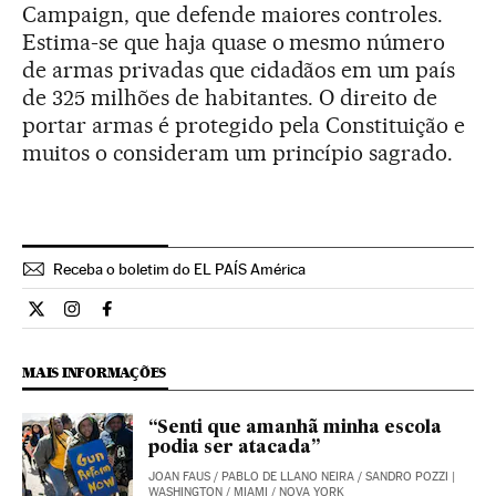
Campaign, que defende maiores controles.
Estima-se que haja quase o mesmo número
de armas privadas que cidadãos em um país
de 325 milhões de habitantes. O direito de
portar armas é protegido pela Constituição e
muitos o consideram um princípio sagrado.
Receba o boletim do EL PAÍS América
Internacional El País Brasil en Twitter
Internacional El País Brasil en Instagram
Internacional El País Brasil en Facebook
MAIS INFORMAÇÕES
“Senti que amanhã minha escola
podia ser atacada”
JOAN FAUS
/
PABLO DE LLANO NEIRA
/
SANDRO POZZI
|
WASHINGTON / MIAMI / NOVA YORK