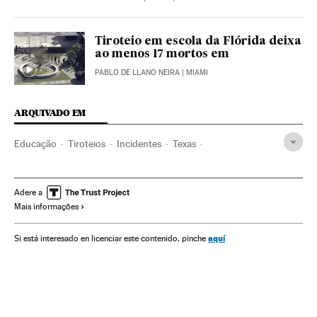
Tiroteio em escola da Flórida deixa
ao menos 17 mortos em
PABLO DE LLANO NEIRA
| MIAMI
ARQUIVADO EM
Educação
Tiroteios
Incidentes
Texas
Estados Unidos
Colégios
América do Norte
Centros educativos
Acontecimentos
América
Adere a
Mais informações
aquí
Si está interesado en licenciar este contenido, pinche