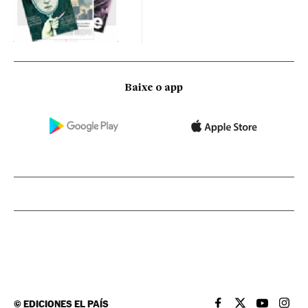
Baixe o app
©
EDICIONES EL PAÍS
EL PAÍS BRASIL EN
EL PAÍS BRASI
EL PAÍS B
EL PA