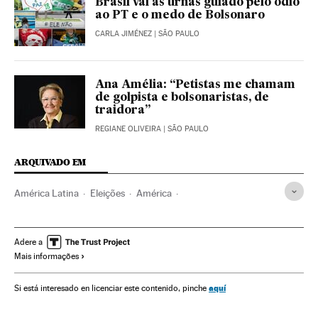
Brasil vai às urnas guiado pelo ódio
ao PT e o medo de Bolsonaro
CARLA JIMÉNEZ
| SÃO PAULO
Ana Amélia: “Petistas me chamam
de golpista e bolsonaristas, de
traidora”
REGIANE OLIVEIRA
| SÃO PAULO
ARQUIVADO EM
América Latina
Eleições
América
Administração Estado
Política
Administração pública
Opinião
Eleições Brasil 2018
Adere a
Mais informações
Fernando Henrique Cardoso
Eleições Brasil
Geraldo Alckmin
Governadores
Brasil
aquí
Si está interesado en licenciar este contenido, pinche
Governos estaduais
América do Sul
Eleições 2018