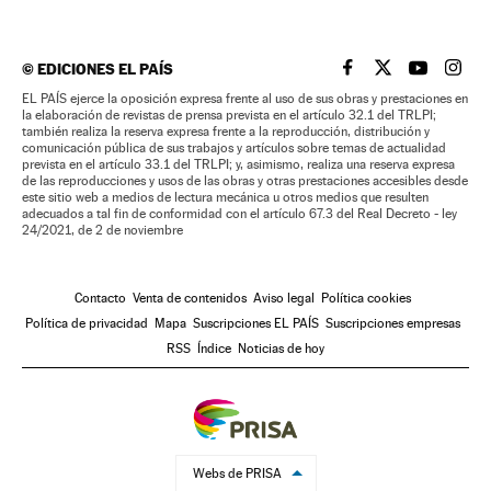
©
EDICIONES EL PAÍS
EL PAÍS BRASIL EN
EL PAÍS BRASI
EL PAÍS B
EL PA
EL PAÍS ejerce la oposición expresa frente al uso de sus obras y prestaciones en
la elaboración de revistas de prensa prevista en el artículo 32.1 del TRLPI;
también realiza la reserva expresa frente a la reproducción, distribución y
comunicación pública de sus trabajos y artículos sobre temas de actualidad
prevista en el artículo 33.1 del TRLPI; y, asimismo, realiza una reserva expresa
de las reproducciones y usos de las obras y otras prestaciones accesibles desde
este sitio web a medios de lectura mecánica u otros medios que resulten
adecuados a tal fin de conformidad con el artículo 67.3 del Real Decreto - ley
24/2021, de 2 de noviembre
Contacto
Venta de contenidos
Aviso legal
Política cookies
Política de privacidad
Mapa
Suscripciones EL PAÍS
Suscripciones empresas
RSS
Índice
Noticias de hoy
Webs de PRISA