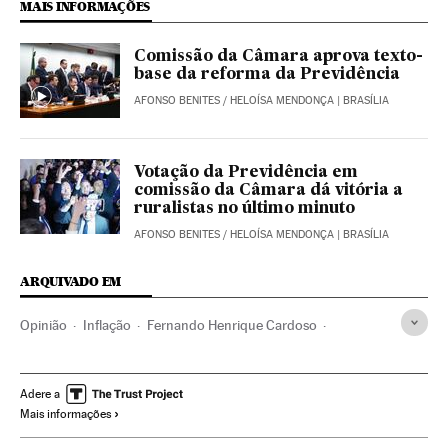
MAIS INFORMAÇÕES
Comissão da Câmara aprova texto-
base da reforma da Previdência
AFONSO BENITES
/
HELOÍSA MENDONÇA
| BRASÍLIA
Votação da Previdência em
comissão da Câmara dá vitória a
ruralistas no último minuto
AFONSO BENITES
/
HELOÍSA MENDONÇA
| BRASÍLIA
ARQUIVADO EM
Opinião
Inflação
Fernando Henrique Cardoso
Desigualdade econômica
Indicadores econômicos
Economia
Adere a
Mais informações