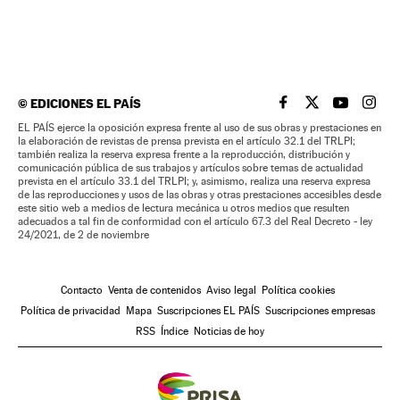
©
EDICIONES EL PAÍS
EL PAÍS BRASIL EN
EL PAÍS BRASI
EL PAÍS B
EL PA
EL PAÍS ejerce la oposición expresa frente al uso de sus obras y prestaciones en
la elaboración de revistas de prensa prevista en el artículo 32.1 del TRLPI;
también realiza la reserva expresa frente a la reproducción, distribución y
comunicación pública de sus trabajos y artículos sobre temas de actualidad
prevista en el artículo 33.1 del TRLPI; y, asimismo, realiza una reserva expresa
de las reproducciones y usos de las obras y otras prestaciones accesibles desde
este sitio web a medios de lectura mecánica u otros medios que resulten
adecuados a tal fin de conformidad con el artículo 67.3 del Real Decreto - ley
24/2021, de 2 de noviembre
Contacto
Venta de contenidos
Aviso legal
Política cookies
Política de privacidad
Mapa
Suscripciones EL PAÍS
Suscripciones empresas
RSS
Índice
Noticias de hoy