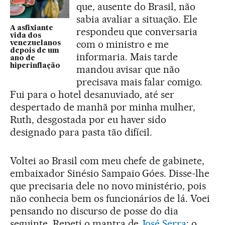
que, ausente do Brasil, não
sabia avaliar a situação. Ele
A asfixiante
respondeu que conversaria
vida dos
com o ministro e me
venezuelanos
depois de um
informaria. Mais tarde
ano de
hiperinflação
mandou avisar que não
precisava mais falar comigo.
Fui para o hotel desanuviado, até ser
despertado de manhã por minha mulher,
Ruth, desgostada por eu haver sido
designado para pasta tão difícil.
Voltei ao Brasil com meu chefe de gabinete,
embaixador Sinésio Sampaio Góes. Disse-lhe
que precisaria dele no novo ministério, pois
não conhecia bem os funcionários de lá. Voei
pensando no discurso de posse do dia
seguinte. Repeti o mantra de
José Serra
: o