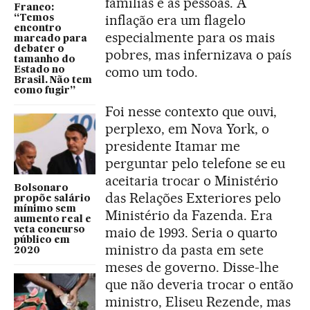
famílias e as pessoas. A
Franco:
inflação era um flagelo
“Temos
encontro
especialmente para os mais
marcado para
debater o
pobres, mas infernizava o país
tamanho do
como um todo.
Estado no
Brasil. Não tem
como fugir”
Foi nesse contexto que ouvi,
perplexo, em Nova York, o
presidente Itamar me
perguntar pelo telefone se eu
aceitaria trocar o Ministério
Bolsonaro
das Relações Exteriores pelo
propõe salário
mínimo sem
Ministério da Fazenda. Era
aumento real e
maio de 1993. Seria o quarto
veta concurso
público em
ministro da pasta em sete
2020
meses de governo. Disse-lhe
que não deveria trocar o então
ministro, Eliseu Rezende, mas