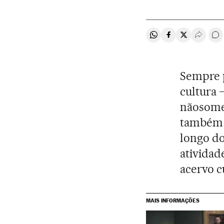
Compartir en Whats
Compartir en F
Compartir e
Desple
Co
Sempre p
cultura 
nãosomen
também p
longo do
atividad
acervo c
MAIS INFORMAÇÕES