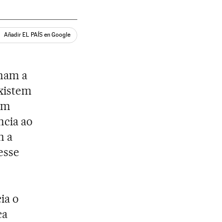
Añadir EL PAÍS en Google
rmam a
existem
im
ncia ao
m a
esse
ia o
ca