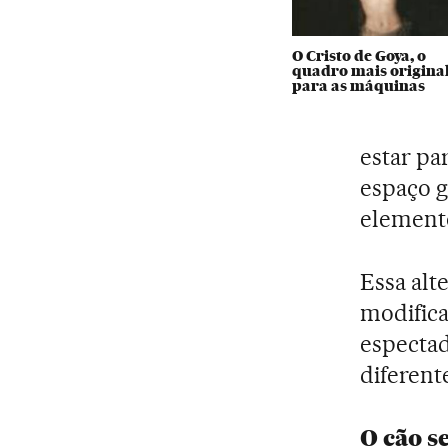
O Cristo de Goya, o
quadro mais origina
para as máquinas
estar pa
espaço g
elemento
Essa alt
modifica
espectad
diferent
O cão s