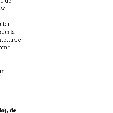
ão de
ssa
 ter
oderia
itetura e
como
ém
o), de