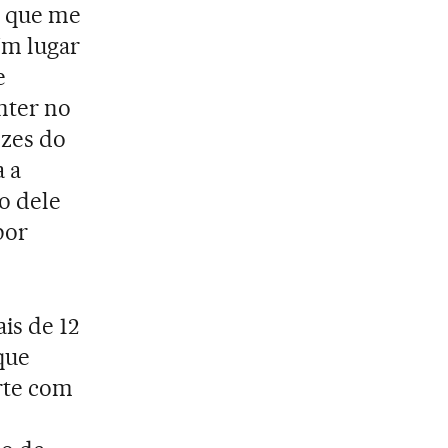
 que me
Um lugar
e
nter no
ezes do
 a
o dele
por
is de 12
que
arte com