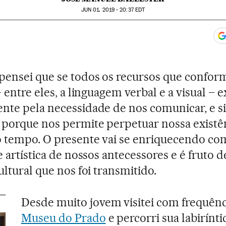
JUN
01, 2019 - 20:37
EDT
app
acebook
n Twitter
gar Redes Sociales
mentários
ensei que se todos os recursos que confo
– entre eles, a linguagem verbal e a visual – 
te pela necessidade de nos comunicar, e s
orque nos permite perpetuar nossa existê
 tempo. O presente vai se enriquecendo co
e artística de nossos antecessores e é fruto d
ultural que nos foi transmitido.
Desde muito jovem visitei com frequênc
Museu do Prado
e percorri sua labirínti