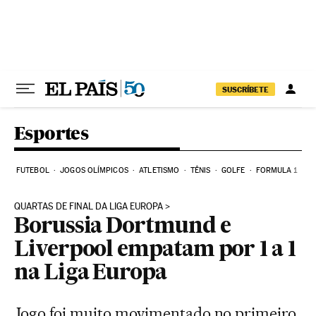
Pular para o conteúdo
SUSCRÍBETE
Esportes
FUTEBOL
JOGOS OLÍMPICOS
ATLETISMO
TÊNIS
GOLFE
FORMULA 1
QUARTAS DE FINAL DA LIGA EUROPA
Borussia Dortmund e
Liverpool empatam por 1 a 1
na Liga Europa
Jogo foi muito movimentado no primeiro