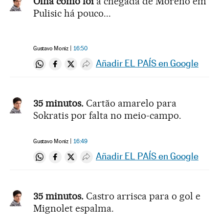
Olha como foi
a chegada de Moreno em
Pulisic há pouco...
Gustavo Moniz
16:50
Añadir EL PAÍS en Google
Compartir en Whatsapp
Compartir en Facebook
Compartir en Twitter
Desplegar Redes Sociales
35 minutos.
Cartão amarelo para
Sokratis por falta no meio-campo.
Gustavo Moniz
16:49
Añadir EL PAÍS en Google
Compartir en Whatsapp
Compartir en Facebook
Compartir en Twitter
Desplegar Redes Sociales
35 minutos.
Castro arrisca para o gol e
Mignolet espalma.