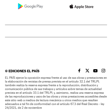
©
EDICIONES EL PAÍS
EL PAÍS BRASIL EN
EL PAÍS BRASI
EL PAÍS B
EL PA
EL PAÍS ejerce la oposición expresa frente al uso de sus obras y prestaciones en
la elaboración de revistas de prensa prevista en el artículo 32.1 del TRLPI;
también realiza la reserva expresa frente a la reproducción, distribución y
comunicación pública de sus trabajos y artículos sobre temas de actualidad
prevista en el artículo 33.1 del TRLPI; y, asimismo, realiza una reserva expresa
de las reproducciones y usos de las obras y otras prestaciones accesibles desde
este sitio web a medios de lectura mecánica u otros medios que resulten
adecuados a tal fin de conformidad con el artículo 67.3 del Real Decreto - ley
24/2021, de 2 de noviembre