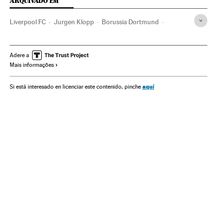
ARQUIVADO EM
Liverpool FC
Jurgen Klopp
Borussia Dortmund
Jogos futebol
Times esportes
Programação
Meios comunicação
Comunicação
Adere a
Mais informações
Europa League 2015/2016
Liga Europa
Futebol
Competições
Esportes
aquí
Si está interesado en licenciar este contenido, pinche