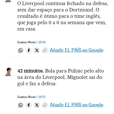
O Liverpool continua fechado na defesa,
sem dar espaço para o Dortmund. O
resultado é ótimo para o time inglês,
que joga pelo 0 a 0 na semana que vem,
em casa.
Gustavo Moniz
16:58
Añadir EL PAÍS en Google
Compartir en Whatsapp
Compartir en Facebook
Compartir en Twitter
Desplegar Redes Sociales
42 minutos.
Bola para Pulisic pelo alto
na área do Liverpool, Mignolet sai do
gol e faz a defesa.
Gustavo Moniz
16:55
Añadir EL PAÍS en Google
Compartir en Whatsapp
Compartir en Facebook
Compartir en Twitter
Desplegar Redes Sociales