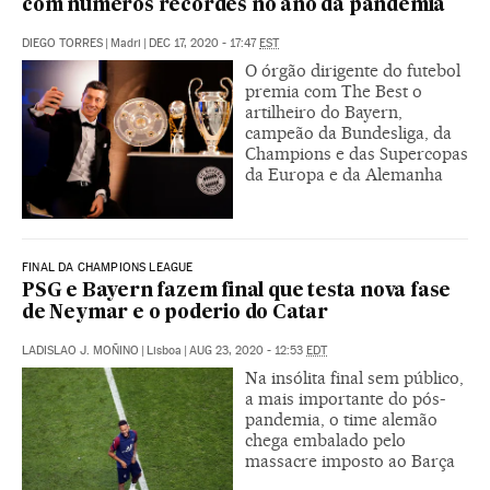
com números recordes no ano da pandemia
DIEGO TORRES
|
Madri
|
DEC 17, 2020 - 17:47
EST
O órgão dirigente do futebol
premia com The Best o
artilheiro do Bayern,
campeão da Bundesliga, da
Champions e das Supercopas
da Europa e da Alemanha
FINAL DA CHAMPIONS LEAGUE
PSG e Bayern fazem final que testa nova fase
de Neymar e o poderio do Catar
LADISLAO J. MOÑINO
|
Lisboa
|
AUG 23, 2020 - 12:53
EDT
Na insólita final sem público,
a mais importante do pós-
pandemia, o time alemão
chega embalado pelo
massacre imposto ao Barça