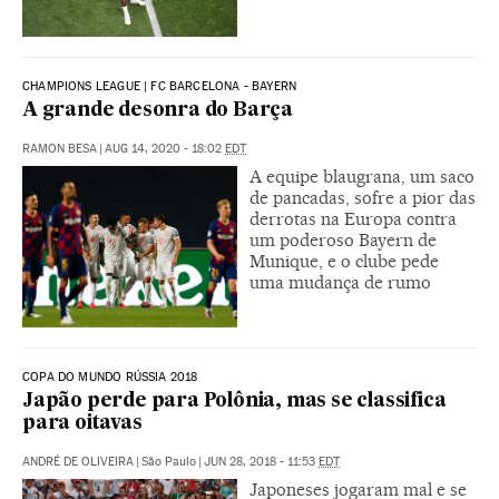
CHAMPIONS LEAGUE | FC BARCELONA - BAYERN
A grande desonra do Barça
RAMON BESA
|
AUG 14, 2020 - 18:02
EDT
A equipe blaugrana, um saco
de pancadas, sofre a pior das
derrotas na Europa contra
um poderoso Bayern de
Munique, e o clube pede
uma mudança de rumo
COPA DO MUNDO RÚSSIA 2018
Japão perde para Polônia, mas se classifica
para oitavas
ANDRÉ DE OLIVEIRA
|
São Paulo
|
JUN 28, 2018 - 11:53
EDT
Japoneses jogaram mal e se