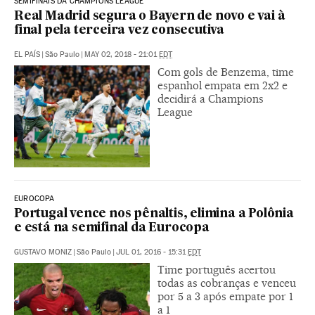
SEMIFINAIS DA CHAMPIONS LEAGUE
Real Madrid segura o Bayern de novo e vai à
final pela terceira vez consecutiva
EL PAÍS
|
São Paulo
|
MAY 02, 2018 - 21:01
EDT
Com gols de Benzema, time
espanhol empata em 2x2 e
decidirá a Champions
League
EUROCOPA
Portugal vence nos pênaltis, elimina a Polônia
e está na semifinal da Eurocopa
GUSTAVO MONIZ
|
São Paulo
|
JUL 01, 2016 - 15:31
EDT
Time português acertou
todas as cobranças e venceu
por 5 a 3 após empate por 1
a 1