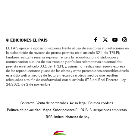
©
EDICIONES EL PAÍS
EL PAÍS BRASIL EN
EL PAÍS BRASI
EL PAÍS B
EL PA
EL PAÍS ejerce la oposición expresa frente al uso de sus obras y prestaciones en
la elaboración de revistas de prensa prevista en el artículo 32.1 del TRLPI;
también realiza la reserva expresa frente a la reproducción, distribución y
comunicación pública de sus trabajos y artículos sobre temas de actualidad
prevista en el artículo 33.1 del TRLPI; y, asimismo, realiza una reserva expresa
de las reproducciones y usos de las obras y otras prestaciones accesibles desde
este sitio web a medios de lectura mecánica u otros medios que resulten
adecuados a tal fin de conformidad con el artículo 67.3 del Real Decreto - ley
24/2021, de 2 de noviembre
Contacto
Venta de contenidos
Aviso legal
Política cookies
Política de privacidad
Mapa
Suscripciones EL PAÍS
Suscripciones empresas
RSS
Índice
Noticias de hoy