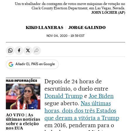
Um trabalhador da contagem de votos move máquinas de votação no
Clark County Election Department, em Las Vegas, Nevada.
JOHN LOCHER (AP)
KIKO LLANERAS
JORGE GALINDO
NOV
04, 2020 - 19:59
EST
Compartir en Whatsapp
Compartir en Facebook
Compartir en Twitter
Desplegar Redes Sociales
Añadir EL PAÍS en Google
Depois de 24 horas de
MAIS INFORMAÇÕES
escrutínio, o duelo entre
Donald Trump
e
Joe Biden
segue aberto.
Nas últimas
horas, dois dos três Estados
AO VIVO | As
que deram a vitória a Trump
últimas notícias
em 2016, penderam para o
sobre a eleição
nos EUA