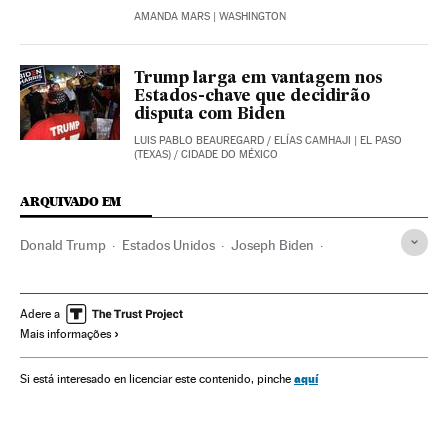
AMANDA MARS
| WASHINGTON
Trump larga em vantagem nos
Estados-chave que decidirão
disputa com Biden
LUIS PABLO BEAUREGARD
/
ELÍAS CAMHAJI
| EL PASO
(TEXAS) / CIDADE DO MÉXICO
ARQUIVADO EM
Donald Trump
Estados Unidos
Joseph Biden
Kamala Harris
Mike Pence
Casa Branca
Eleições EUA
América
Eleições EUA 2020
Michigan
Pensilvânia
Adere a
Mais informações
Wisconsin
aquí
Si está interesado en licenciar este contenido, pinche