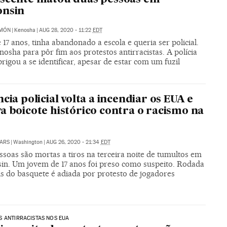
onsin
IMÓN
|
Kenosha
|
AUG 28, 2020 - 11:22
EDT
e 17 anos, tinha abandonado a escola e queria ser policial.
nosha para pôr fim aos protestos antirracistas. A polícia
rigou a se identificar, apesar de estar com um fuzil
ncia policial volta a incendiar os EUA e
a boicote histórico contra o racismo na
ARS
|
Washington
|
AUG 26, 2020 - 21:34
EDT
soas são mortas a tiros na terceira noite de tumultos em
in. Um jovem de 17 anos foi preso como suspeito. Rodada
is do basquete é adiada por protesto de jogadores
 ANTIRRACISTAS NOS EUA