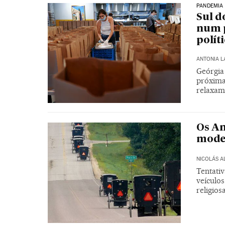
PANDEMIA
Sul d
num p
polít
ANTONIA 
Geórgia 
próxima
relaxam 
Os A
mode
NICOLÁS 
Tentati
veículo
religio