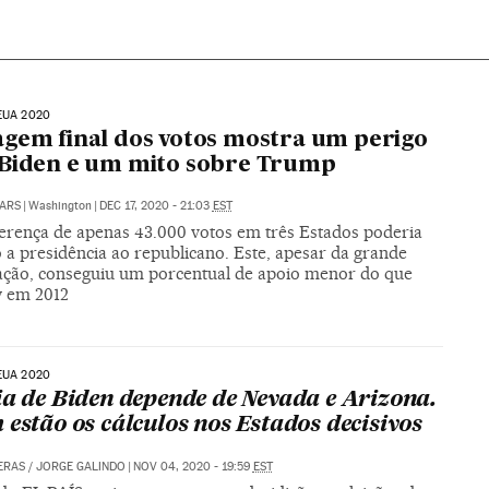
EUA 2020
gem final dos votos mostra um perigo
Biden e um mito sobre Trump
ARS
|
Washington
|
DEC 17, 2020 - 21:03
EST
erença de apenas 43.000 votos em três Estados poderia
 a presidência ao republicano. Este, apesar da grande
ação, conseguiu um porcentual de apoio menor do que
 em 2012
EUA 2020
ia de Biden depende de Nevada e Arizona.
 estão os cálculos nos Estados decisivos
ERAS
/
JORGE GALINDO
|
NOV 04, 2020 - 19:59
EST