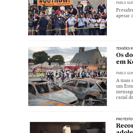
PABLO GU
Presiden
apesar d
TENSÕES R
Os do
em K
PABLO GU
A mais r
um Estad
mensage
racial d
PROTESTOS
Recon
adole