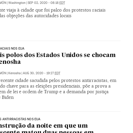
IMÓN
|
Washington
|
SEP 02, 2020 - 08:18
EDT
te viaja à cidade que foi palco dos protestos raciais
as objeções das autoridades locais
ACIAIS NOS EUA
is polos dos Estados Unidos se chocam
enosha
IMÓN
|
Kenosha
|
AUG 30, 2020 - 19:27
EDT
ecente cidade sacudida pelos protestos antirracistas, em
o chave para as eleições presidenciais, põe a prova a
m de lei e ordem de Trump e a demanda por justiça
e Biden
 ANTIRRACISTAS NOS EUA
strução da noite em que um
scente matou duas pessoas em