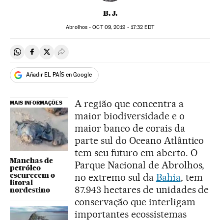
B. J.
Abrolhos -
OCT
09, 2019 - 17:32
EDT
Compartir en Whatsapp
Compartir en Facebook
Compartir en Twitter
Desplegar Redes Sociales
Añadir EL PAÍS en Google
A região que concentra a
MAIS INFORMAÇÕES
maior biodiversidade e o
maior banco de corais da
parte sul do Oceano Atlântico
tem seu futuro em aberto. O
Manchas de
Parque Nacional de Abrolhos,
petróleo
escurecem o
no extremo sul da
Bahia
, tem
litoral
87.943 hectares de unidades de
nordestino
conservação que interligam
importantes ecossistemas