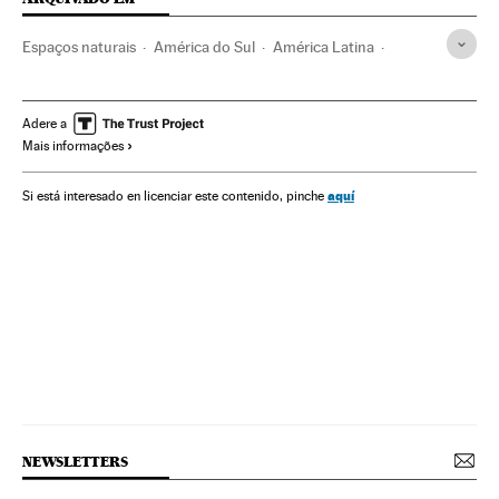
Espaços naturais
América do Sul
América Latina
Combustíveis
Governo
Ministérios
Água
América
Energia não renovável
Administração Estado
Adere a
Mais informações
Exploração pesqueira
Fontes energia
Agronegócio
Meio ambiente
Energia
Política
aquí
Si está interesado en licenciar este contenido, pinche
Administração pública
Ibama
Ministério Meio Ambiente
Pesca
Petróleo
Oceanos e mares
Brasil
Combustíveis fósseis
Governo Brasil
NEWSLETTERS