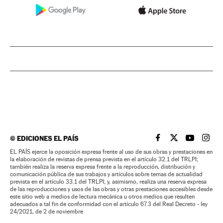
©
EDICIONES EL PAÍS
EL PAÍS BRASIL EN
EL PAÍS BRASI
EL PAÍS B
EL PA
EL PAÍS ejerce la oposición expresa frente al uso de sus obras y prestaciones en
la elaboración de revistas de prensa prevista en el artículo 32.1 del TRLPI;
también realiza la reserva expresa frente a la reproducción, distribución y
comunicación pública de sus trabajos y artículos sobre temas de actualidad
prevista en el artículo 33.1 del TRLPI; y, asimismo, realiza una reserva expresa
de las reproducciones y usos de las obras y otras prestaciones accesibles desde
este sitio web a medios de lectura mecánica u otros medios que resulten
adecuados a tal fin de conformidad con el artículo 67.3 del Real Decreto - ley
24/2021, de 2 de noviembre