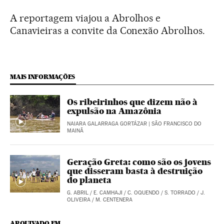
A reportagem viajou a Abrolhos e
Canavieiras a convite da Conexão Abrolhos.
MAIS INFORMAÇÕES
Os ribeirinhos que dizem não à
expulsão na Amazônia
NAIARA GALARRAGA GORTÁZAR
| SÃO FRANCISCO DO
MAINÃ
Geração Greta: como são os jovens
que disseram basta à destruição
do planeta
G. ABRIL
/
E. CAMHAJI
/
C. OQUENDO
/
S. TORRADO
/
J.
OLIVEIRA
/
M. CENTENERA
ARQUIVADO EM