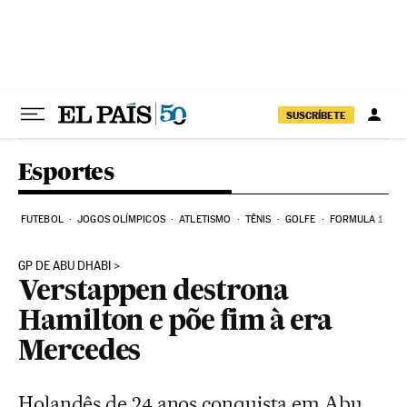
Pular para o conteúdo
SUSCRÍBETE
Esportes
FUTEBOL
JOGOS OLÍMPICOS
ATLETISMO
TÊNIS
GOLFE
FORMULA 1
GP DE ABU DHABI
Verstappen destrona
Hamilton e põe fim à era
Mercedes
Holandês de 24 anos conquista em Abu