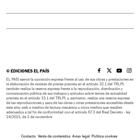
©
EDICIONES EL PAÍS
EL PAÍS BRASIL EN
EL PAÍS BRASI
EL PAÍS B
EL PA
EL PAÍS ejerce la oposición expresa frente al uso de sus obras y prestaciones en
la elaboración de revistas de prensa prevista en el artículo 32.1 del TRLPI;
también realiza la reserva expresa frente a la reproducción, distribución y
comunicación pública de sus trabajos y artículos sobre temas de actualidad
prevista en el artículo 33.1 del TRLPI; y, asimismo, realiza una reserva expresa
de las reproducciones y usos de las obras y otras prestaciones accesibles desde
este sitio web a medios de lectura mecánica u otros medios que resulten
adecuados a tal fin de conformidad con el artículo 67.3 del Real Decreto - ley
24/2021, de 2 de noviembre
Contacto
Venta de contenidos
Aviso legal
Política cookies