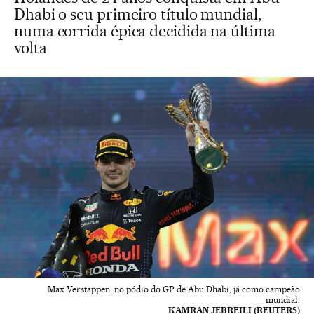
Dhabi o seu primeiro título mundial,
numa corrida épica decidida na última
volta
Max Verstappen, no pódio do GP de Abu Dhabi, já como campeão
mundial.
KAMRAN JEBREILI (REUTERS)