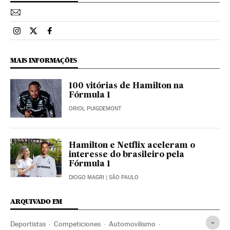
Esportes El País Brasil en Instagram
Esportes El País Brasil en Twitter
Esportes El País Brasil en Facebook
MAIS INFORMAÇÕES
100 vitórias de Hamilton na
Fórmula 1
ORIOL PUIGDEMONT
Hamilton e Netflix aceleram o
interesse do brasileiro pela
Fórmula 1
DIOGO MAGRI
| SÃO PAULO
ARQUIVADO EM
Deportistas
Competiciones
Automovilismo