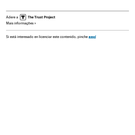
Pilotos deportivos
Circuitos velocidad
Lewis Hamilton
Max Verstappen
Emerson Fittipaldi
Deportes
Adere a
Mais informações
Mundial Fórmula 1
Fórmula 1
aquí
Si está interesado en licenciar este contenido, pinche