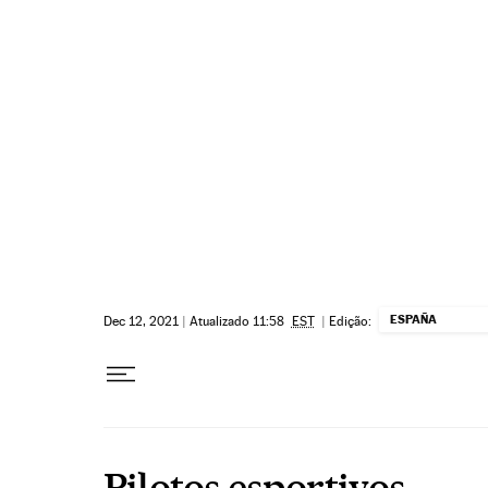
Pular para o conteúdo
ESPAÑA
Dec 12, 2021
|
Atualizado 11:58
EST
|
Edição:
Pilotos esportivos