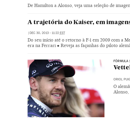
De Hamilton a Alonso, veja uma seleção de imagen
A trajetória do Kaiser, em imagen
|
DEC 30, 2013 - 11:22
EST
Do seu início até o retorno à F-1 em 2009 com a M
era na Ferrari ● Reveja as façanhas do piloto alem
FÓRMULA 
Vette
ORIOL PU
O alemã
Alonso,