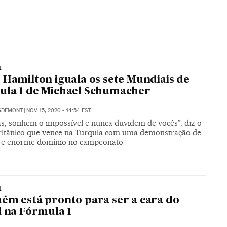
1
 Hamilton iguala os sete Mundiais de
ula 1 de Michael Schumacher
IGDEMONT
|
NOV 15, 2020 - 14:54
EST
as, sonhem o impossível e nunca duvidem de vocês”, diz o
britânico que vence na Turquia com uma demonstração de
 e enorme domínio no campeonato
1
ém está pronto para ser a cara do
l na Fórmula 1