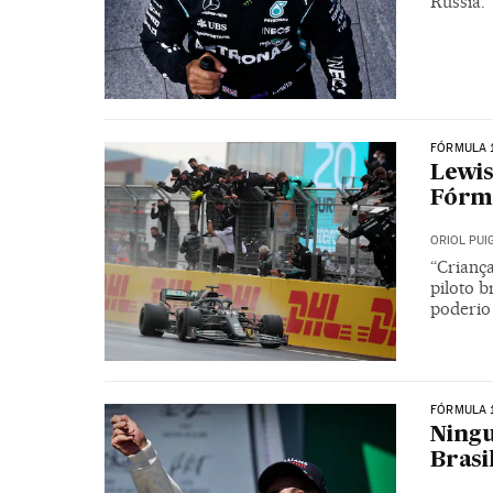
Rússia.
FÓRMULA 
Lewis
Fórm
ORIOL PU
“Crianç
piloto 
poderio
FÓRMULA 
Ningu
Brasi