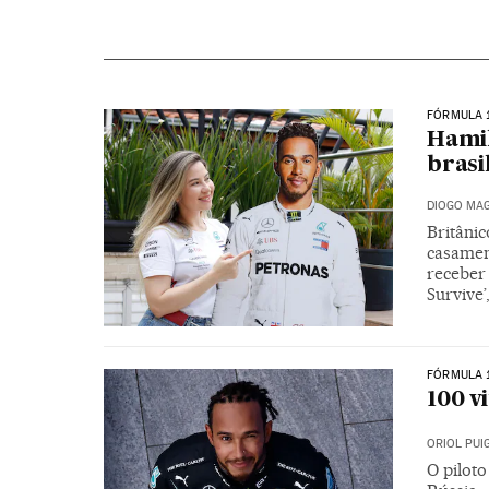
FÓRMULA 
Hamil
brasi
DIOGO MAG
Britânic
casamen
receber 
Survive’
FÓRMULA 
100 v
ORIOL PU
O piloto