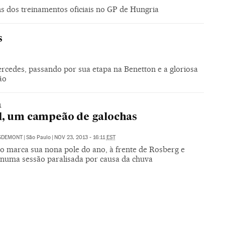
s dos treinamentos oficiais no GP de Hungria
s
ercedes, passando por sua etapa na Benetton e a gloriosa
ão
1
l, um campeão de galochas
IGDEMONT
|
São Paulo
|
NOV 23, 2013 - 16:11
EST
o marca sua nona pole do ano, à frente de Rosberg e
 numa sessão paralisada por causa da chuva