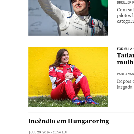
BREILLER 
Com saíd
pilotos 
categor
FÓRMULA 
Tatia
mulh
PABLO VAN
Depois 
largada
Incêndio em Hungaroring
|
JUL 26, 2014 - 15:54
EDT