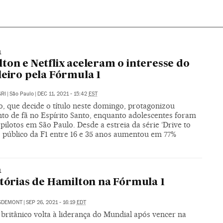
1
ton e Netflix aceleram o interesse do
leiro pela Fórmula 1
RI
|
São Paulo
|
DEC 11, 2021 - 15:42
EST
o, que decide o título neste domingo, protagonizou
to de fã no Espírito Santo, enquanto adolescentes foram
pilotos em São Paulo. Desde a estreia da série ‘Drive to
, público da F1 entre 16 e 35 anos aumentou em 77%
1
itórias de Hamilton na Fórmula 1
IGDEMONT
|
SEP 26, 2021 - 16:19
EDT
 britânico volta à liderança do Mundial após vencer na