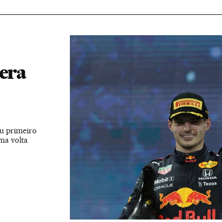
 era
u primeiro
ima volta