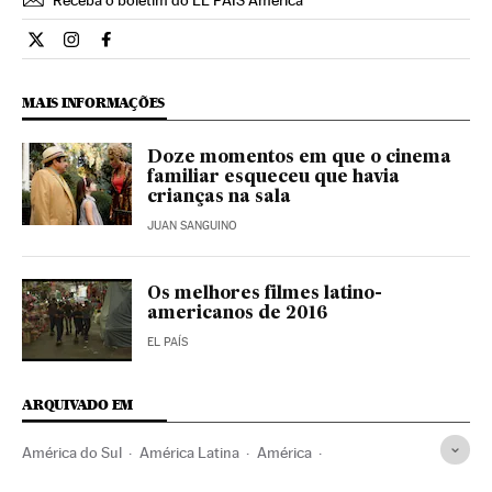
Receba o boletim do EL PAÍS América
Cultura El País Brasil en Twitter
Cultura El País Brasil en Instagram
Cultura El País Brasil en Facebook
MAIS INFORMAÇÕES
Doze momentos em que o cinema
familiar esqueceu que havia
crianças na sala
JUAN SANGUINO
Os melhores filmes latino-
americanos de 2016
EL PAÍS
ARQUIVADO EM
América do Sul
América Latina
América
Meios comunicação
Comunicação
Fernando Haddad