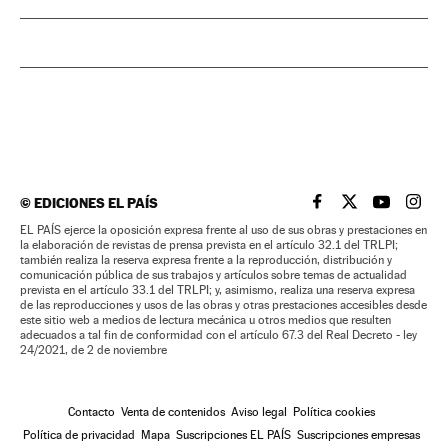
©
EDICIONES EL PAÍS
EL PAÍS BRASIL EN
EL PAÍS BRASI
EL PAÍS B
EL PA
EL PAÍS ejerce la oposición expresa frente al uso de sus obras y prestaciones en
la elaboración de revistas de prensa prevista en el artículo 32.1 del TRLPI;
también realiza la reserva expresa frente a la reproducción, distribución y
comunicación pública de sus trabajos y artículos sobre temas de actualidad
prevista en el artículo 33.1 del TRLPI; y, asimismo, realiza una reserva expresa
de las reproducciones y usos de las obras y otras prestaciones accesibles desde
este sitio web a medios de lectura mecánica u otros medios que resulten
adecuados a tal fin de conformidad con el artículo 67.3 del Real Decreto - ley
24/2021, de 2 de noviembre
Contacto
Venta de contenidos
Aviso legal
Política cookies
Política de privacidad
Mapa
Suscripciones EL PAÍS
Suscripciones empresas