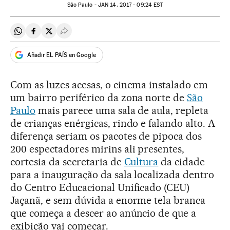
São Paulo -
JAN
14, 2017 - 09:24
EST
Compartir en Whatsapp
Compartir en Facebook
Compartir en Twitter
Desplegar Redes Sociales
Añadir EL PAÍS en Google
Com as luzes acesas, o cinema instalado em
um bairro periférico da zona norte de
São
Paulo
mais parece uma sala de aula, repleta
de crianças enérgicas, rindo e falando alto. A
diferença seriam os pacotes de pipoca dos
200 espectadores mirins ali presentes,
cortesia da secretaria de
Cultura
da cidade
para a inauguração da sala localizada dentro
do Centro Educacional Unificado (CEU)
Jaçanã, e sem dúvida a enorme tela branca
que começa a descer ao anúncio de que a
exibição vai começar.