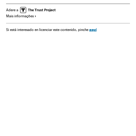
São Paulo
Estreias filmes
Audiovisuais
Adere a
Mais informações
Estado São Paulo
Filmes
Produção audiovisual
Brasil
Cinema
aquí
Si está interesado en licenciar este contenido, pinche